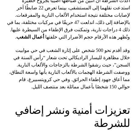
أكدت الشرطة أن اثنين من ضباطها أُصيبا بجروح خطيرة
استدعت نقلهما إلى المستشفى، بينما تعرض 22 ضابطًا آخر
لإصابات مختلفة نتيجة استخدام الألعاب النارية والمفرقعات.
بالإضافة إلى ذلك، اندلعت 47 حريقًا في مركبات مختلفة، بما في
ذلك 4 دراجات نارية، وتمكنت فرق الإطفاء من السيطرة عليها.
وتُظهر هذه الأرقام حجم الأضرار التي خلفتها
أعمال الشغب
.
وقد أقدم نحو 500 شخص على إثارة الشغب في حي موابيت
خلال مظاهرة لليسار الراديكالي تحت شعار “رأس السنة في
السجن”، حيث رشقوا الشرطة بالزجاجات والألعاب النارية.
ووصفت الشرطة الهجمات بالألعاب النارية بأنها واسعة النطاق،
مما أعاق جهود إطفاء الحرائق. وفي حي كرويتسبيرغ، قام
حوالي 150 شخصًا بأعمال مماثلة بعد منتصف الليل.
تعزيزات أمنية ونشر إضافي
للشرطة