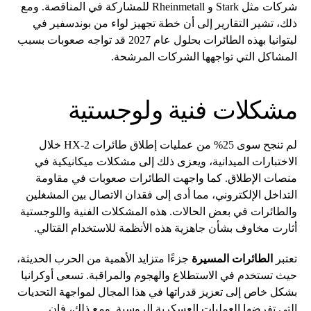
شركات مثل Stark و Rheinmetall للمشاركة في المناقصة. ومع
ذلك، تشير التقارير إلى أن خطة تجهيز لواء من بوندسفير في
ليتوانيا بهذه الطائرات بحلول عام 2027 قد تواجه صعوبات بسبب
المشاكل التي تواجهها الشركات المرشحة.
مشكلات فنية ولوجستية
لم تنجح سوى 25% من عمليات إطلاق طائرات HX-2 خلال
الاختبارات الميدانية، ويعزى ذلك إلى مشكلات ميكانيكية في
منصات الإطلاق. كما واجهت الطائرات صعوبات في مقاومة
التداخل الإلكتروني، مما أدى إلى فقدان الاتصال بين المشغلين
والطائرات في بعض الحالات. هذه المشكلات الفنية واللوجستية
أثارت مخاوف بشأن جاهزية هذه الأنظمة للاستخدام القتالي.
تعتبر
الطائرات المسيرة
جزءًا متزايد الأهمية من الحرب الحديثة،
حيث تستخدم في الاستطلاع والهجوم والمراقبة. تسعى أوكرانيا
بشكل خاص إلى تعزيز قدراتها في هذا المجال لمواجهة التحديات
التي تفرضها العمليات العسكرية الروسية. ومع ذلك، فإن