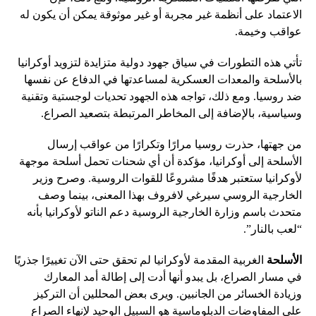
الاعتماد على أنظمة غير مجربة أو غير موثوقة يمكن أن يكون له
عواقب وخيمة.
تأتي هذه التطورات في سياق جهود دولية متزايدة لتزويد أوكرانيا
بالأسلحة والمعدات العسكرية لمساعدتها في الدفاع عن نفسها
ضد روسيا. ومع ذلك، تواجه هذه الجهود تحديات لوجستية وتقنية
وسياسية، بالإضافة إلى المخاطر المرتبطة بتصعيد الصراع.
من جهتها، حذرت روسيا مرارًا وتكرارًا من عواقب إرسال
الأسلحة إلى أوكرانيا، مؤكدة أن أي شحنات تحمل أسلحة موجهة
لأوكرانيا ستعتبر هدفًا مشروعًا للقوات الروسية. وصرح وزير
الخارجية الروسي سيرغي لافروف بهذا المعنى، بينما وصف
متحدث باسم وزارة الخارجية الروسية دعم الناتو لأوكرانيا بأنه
“لعب بالنار”.
الأسلحة
الغربية المقدمة لأوكرانيا لم تحقق حتى الآن تغييرًا جذريًا
في مسار الصراع، بل يبدو أنها أدت إلى إطالة أمد المعارك
وزيادة الخسائر من الجانبين. ويرى بعض المحللين أن التركيز
على المفاوضات الدبلوماسية هو السبيل الوحيد لإنهاء الصراع