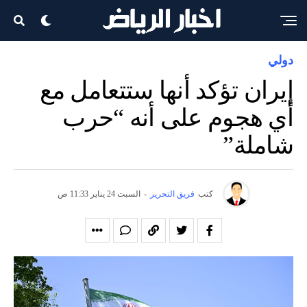
دولي
إيران تؤكد أنها ستتعامل مع
أي هجوم على أنه “حرب
شاملة”
كتب
فريق التحرير
-
السبت 24 يناير 11:33 ص