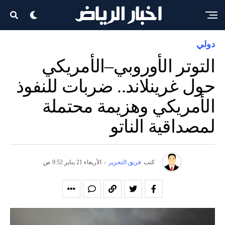
دولي
التوتر الأوروبي–الأمريكي
حول غرينلاند.. ضربات للنفوذ
الأمريكي وهزيمة محتملة
لمصداقية الناتو
كتب
فريق التحرير
-
الأربعاء 21 يناير 9:52 ص