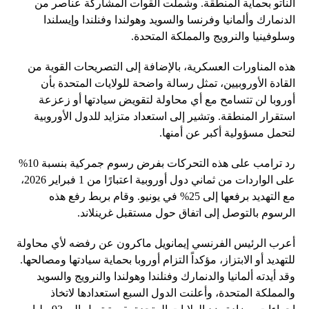
الناتو بحماية المنطقة. وشملت القوات المشاركة عناصر من
الدنمارك وألمانيا وفرنسا والسويد وهولندا وفنلندا وإيسلندا
وسلوفينيا والنرويج والمملكة المتحدة.
هذه المناورات العسكرية، بالإضافة إلى التصريحات القوية من
القادة الأوروبيين، تمثل رسالة واضحة للولايات المتحدة بأن
أوروبا لن تتسامح مع أي محاولة لتقويض سيادتها أو زعزعة
استقرار المنطقة. وتشير إلى استعداد متزايد للدول الأوروبية
لتحمل مسؤولية أكبر عن أمنها.
رد ترامب على هذه التحركات بفرض رسوم جمركية بنسبة 10%
على الواردات من ثماني دول أوروبية اعتبارًا من 1 فبراير 2026،
مع التهديد برفعها إلى 25% في يونيو. وقام بربط رفع هذه
الرسوم بالتوصل إلى اتفاق حول مستقبل غرينلاند.
أعرب الرئيس الفرنسي إيمانويل ماكرون عن رفضه لأي محاولة
للتهديد أو الابتزاز، مؤكداً التزام أوروبا بحماية سيادتها ومصالحها.
وقد أيدته ألمانيا والدنمارك وفنلندا وهولندا والنرويج والسويد
والمملكة المتحدة، وأعلنت الدول السبع استعدادها لاتخاذ