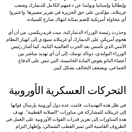
وإيطاليا وإسبانيا وبولندا عن دعمهم الكامل للدنمارك وشعب
غرينلاند، مؤكدين على حق الجزيرة في تقرير مصيرها. واعتبروا
أي محاولة أمريكية للضم بمثابة انتهاك صارخ للسيادة.
وحذرت رئيسة الوزراء الدنماركية، ميت فريدريكسن، من أن أي
هجوم أمريكي على الدنمارك أو غرينلاند سيؤدي إلى انهيار النظام
الأمني الذي تأسس بعد الحرب العالمية الثانية. كما أشار رئيس
الوزراء البولندي، دونالد توسك، إلى أن أي تهديد مباشر بين
أعضاء الناتو يقوض المادة الخامسة، التي تنص على الدفاع
الجماعي، ويضعف التحالف بشكل كبير.
التحركات العسكرية الأوروبية
في ظل هذه التهديدات، قامت عدة دول أوروبية بإرسال قواتها
إلى غرينلاند للمشاركة في مناورات “الصلابة القطبية”. تهدف
هذه المناورات إلى تعزيز قدرات القوات الأوروبية على العمل في
الظروف القاسية التي تميز القطب الشمالي، وإظهار التزام