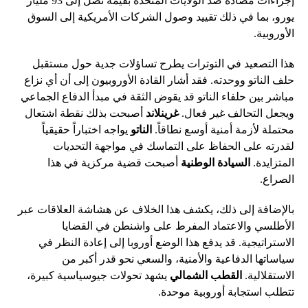
إجراءات مضادة ضد الولايات المتحدة بقيمة تصل إلى 93 مليار
يورو، بما في ذلك تقييد وصول الشركات الأمريكية إلى السوق
الأوروبية.
هذا التصعيد في التوترات يطرح تساؤلات جدية حول مستقبل
حلف الناتو ووحدته. فقد أشار القادة الأوروبيون إلى أن أي نزاع
مباشر بين حلفاء الناتو قد يقوض الثقة في مبدأ الدفاع الجماعي
ويجعل التحالف غير فعال.
غرينلاند
أصبحت بذلك نقطة اشتعال
محتملة لأزمة أمنية أوسع نطاقاً.
الناتو
يواجه اختباراً حقيقياً
لقدرته على الحفاظ على التماسك في مواجهة التحديات
المتزايدة.
السيادة الوطنية
أصبحت قضية مركزية في هذا
الصراع.
بالإضافة إلى ذلك، يكشف هذا الخلاف عن هشاشة العلاقات عبر
الأطلسي والاعتماد المفرط على واشنطن في القضايا
الاستراتيجية. قد يدفع هذا الوضع أوروبا إلى إعادة النظر في
سياساتها الدفاعية والأمنية، والسعي نحو قدر أكبر من
الاستقلالية.
القطب الشمالي
يشهد تحولات جيوسياسية كبيرة،
تتطلب استجابة أوروبية موحدة.