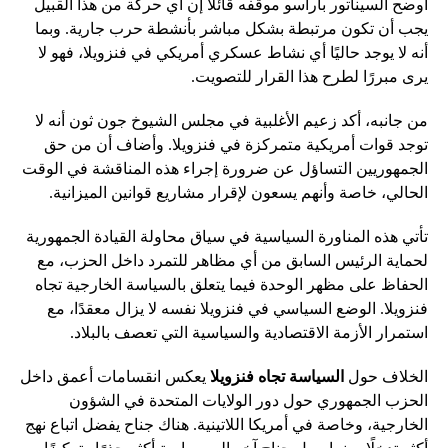
أوضح السيناتور باراسو موقفه قائلاً إن أي حركة من هذا القبيل
يجب أن تكون مرتبطة بشكل مباشر بأنشطة حرب جارية. وبما
أنه لا يوجد حاليًا أي نشاط عسكري أمريكي في فنزويلا، فهو لا
يرى مبررًا لطرح هذا القرار للتصويت.
من جانبه، أكد زعيم الأغلبية في مجلس الشيوخ جون ثون أنه لا
توجد قوات أمريكية متمركزة في فنزويلا. وأضاف أن من حق
الجمهوريين التساؤل عن ضرورة إجراء هذه المناقشة في الوقت
الحالي، خاصة وأنهم يسعون لإقرار مشاريع قوانين الميزانية.
تأتي هذه المناورة السياسية في سياق محاولة القيادة الجمهورية
لحماية الرئيس السابق من أي مظاهر للتمرد داخل الحزب، مع
الحفاظ على مظهر الوحدة فيما يتعلق بالسياسة الخارجية تجاه
فنزويلا. الوضع السياسي في فنزويلا نفسه لا يزال معقدًا، مع
استمرار الأزمة الاقتصادية والسياسية التي تعصف بالبلاد.
الخلاف حول
السياسة تجاه فنزويلا
يعكس انقسامات أعمق داخل
الحزب الجمهوري حول دور الولايات المتحدة في الشؤون
الخارجية، وخاصة في أمريكا اللاتينية. هناك جناح يفضل اتباع نهج