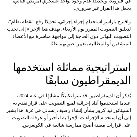
في فنزويلا، وتحديدًا عدم وجود تواجد عسكري أمريكي قتالي،
يجعل هذا القرار غير ضروري.
واقترح باراسو استخدام إجراء إجرائي، تحديدًا رفع “نقطة نظام”،
لتعليق التصويت المقرر يوم الأربعاء. يهدف هذا الإجراء إلى تجنب
التصويت النهائي دون الحاجة إلى مواجهة مباشرة مع الأعضاء
المنشقين أو المطالبة بتغيير تصويتهم علنًا.
استراتيجية مماثلة استخدمها
الديمقراطيون سابقًا
يُذكر أن الديمقراطيين قد تبنوا تكتيكًا مشابهًا في عام 2024،
عندما استخدموا أداة إجرائية لمنع التصويت على قرار تقدم به
السيناتور تيد كروز بشأن إنشاء رصيف إنساني في غزة. هذا يشير
إلى أن استخدام الإجراءات الإجرائية لتأخير أو عرقلة التصويت
على قرارات معينة أصبح ممارسة شائعة في الكونغرس.