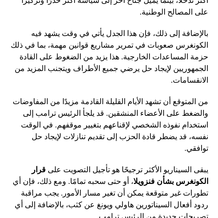
أكثر تدخلًا، بينما يميل جناح آخر إلى سياسة أكثر حذرًا وتركيزًا
على المصالح الوطنية.
بالإضافة إلى ذلك، فإن هذا الجدل يأتي في وقت يشهد فيه
الكونغرس صعوبات في تمرير مشاريع قوانين مهمة، بما في ذلك
حزمة المساعدات الخارجية. هذا يزيد من الضغوط على القادة
الجمهوريين لإيجاد حل يرضي جميع الأطراف ويتجنب المزيد من
الانقسامات.
من المتوقع أن تشهد الأيام القليلة القادمة مزيدًا من المفاوضات
والضغط على الأعضاء المنشقين. قد يلجأ الرئيس ترامب إلى
استخدام نفوذه الشخصي لإقناعهم بتغيير موقفهم. في الوقت
نفسه، قد يضطر قادة الحزب إلى تقديم تنازلات لإيجاد حل
توافقي.
يبقى السيناريو الأكثر ترجيحًا هو تأجيل التصويت على
قرار
الكونغرس بشأن فنزويلا
، أو حتى سحبه تمامًا. ومع ذلك، فإن أي
تطورات غير متوقعة يمكن أن تغير مسار الأمور. يجب مراقبة
ردود أفعال السيناتورين هاولي ويونغ عن كثب، بالإضافة إلى أي
تصريحات جديدة من الرئيس ترامب.