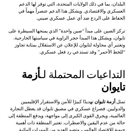
البلدان، بما في ذلك الولايات المتحدة، التي توفر لها الدعم
العسكري والاقتصادي. ويشكل هذا الدعم عنصراً مهماً في
الحفاظ على الردع ضد أي عمل عسكري صيني.
تركز الصين على مبدأ “صين واحدة” الذي يمنحها السيطرة على
تايوان، ويشكل هذا المبدأ حجر الزاوية في سياستها الخارجية.
وتعتبر أي محاولة لتايوان للإعلان عن الاستقلال بمثابة تجاوز
“للخط الأحمر” وقد تستدعي رد فعل عسكري.
التداعيات المحتملة لـ
أزمة
تايوان
تمثل
أزمة تايوان
تهديدًا كبيرًا للأمن والاستقرار الإقليميين
والدوليين. فصراع عسكري في مضيق تايوان قد يعطل التجارة
العالمية، ويجرق القوى الكبرى إلى مواجهة، ويدفع المنطقة إلى
حالة من عدم اليقين والاضطراب. تعتبر المنطقة ذات أهمية
حيوية للاقتصاد العالمي، وتضم العديد من الممرات المائية