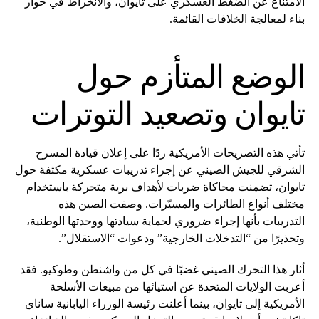
الامتناع عن الضغط العسكري على تايوان، والانخراط في حوار
بناء لمعالجة الخلافات القائمة.
الوضع المتأزم حول
تايوان وتصعيد التوترات
تأتي هذه التصريحات الأمريكية ردًا على إعلان قيادة المسرح
الشرقي للجيش الصيني عن إجراء تدريبات عسكرية مكثفة حول
تايوان، تضمنت محاكاة ضربات لأهداف برية متحركة باستخدام
مختلف أنواع الطائرات والمسيّرات. وصفت الصين هذه
التدريبات بأنها إجراء ضروري لحماية سيادتها ووحدتها الوطنية،
وتحذيرًا من “التدخلات الخارجية” ودعوات “الاستقلال”.
أثار هذا التحرك الصيني غضبًا في كل من واشنطن وطوكيو. فقد
أعربت الولايات المتحدة عن استيائها من مبيعات الأسلحة
الأمريكية إلى تايوان، بينما أعلنت رئيسة الوزراء اليابانية ساناي