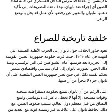
تاكايتشي أن بلادها قد تدرس التدخل العسكري في حالة اتخاذ
الصين أي إجراء ضد تايوان. تهدف هذه التصريحات إلى تأكيد
دعمها لتايوان والتعبير عن رفضها لأي عمل قد يخل بالوضع
الراهن.
خلفية تاريخية للصراع
تعود جذور الخلاف حول تايوان إلى الحرب الأهلية الصينية التي
انتهت في عام 1949، حيث فرت حكومة جمهورية الصين القومية
إلى الجزيرة بعد هزيمتها أمام الشيوعيين في البر الرئيسي. ومنذ
ذلك الحين، تطورت تايوان إلى كيان سياسي واقتصادي متميز
يحكم نفسه ذاتيًا، في حين تصر جمهورية الصين الشعبية على أن
تايوان جزء لا يتجزأ من أراضيها.
على الرغم من أن تايوان تتمتع بحكومة ديمقراطية منتخبة
وقوات مسلحة، إلا أنها لا تحظى باعتراف دبلوماسي واسع
النطاق من قبل معظم دول العالم، بسبب ضغوط الصين. مع
ذلك، تحافظ تايوان على علاقات غير رسمية قوية مع العديد من