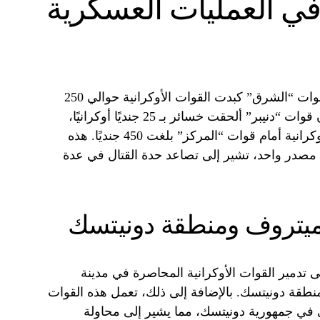
في العمليات العسكرية
أشارت وزارة الدفاع الروسية إلى أن قوات “الشرق” كبدت القوات الأوكرانية حوالي 250
جنديًا خلال اليوم الماضي. كما ذكرت أن قوات “دنيبر” ألحقت خسائر بـ 25 جنديًا أوكرانيًا،
بينما أعلنت عن خسائر أكبر للقوات الأوكرانية أمام قوات “المركز” بلغت 450 جنديًا. هذه
 مصدر واحد، تشير إلى تصاعد حدة القتال في عدة
دميتروف ومنطقة دونيتسك
دمير القوات الأوكرانية المحاصرة في مدينة
طقة دونيتسك. بالإضافة إلى ذلك، تعمل هذه القوات
في جمهورية دونيتسك، مما يشير إلى محاولة