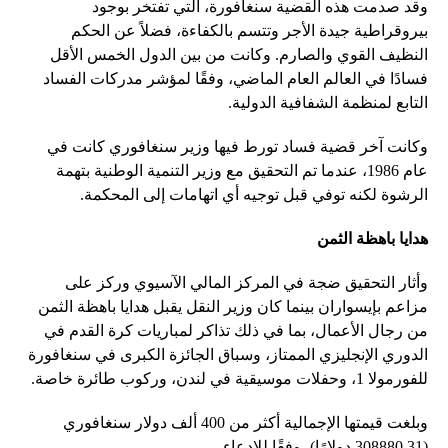
وقد صدمت هذه القضية سنغافورة، التي تفتخر بوجود
بيروقراطية جيدة الأجر وتتسم بالكفاءة، فضلاً عن الحكم
النظيف القوي والصارم. وكانت من بين الدول الخمس الأقل
فسادًا في العالم العام الماضي، وفقًا لمؤشر مدركات الفساد
التابع لمنظمة الشفافية الدولية.
وكانت آخر قضية فساد تورط فيها وزير سنغافوري كانت في
عام 1986، عندما تم التحقيق مع وزير التنمية الوطنية بتهمة
الرشوة لكنه توفي قبل توجيه أي اتهامات إلى المحكمة.
هدايا باهظة الثمن
وأثار التحقيق ضجة في المركز المالي الآسيوي وركز على
مزاعم بإيسواران بينما كان وزير النقل يقبل هدايا باهظة الثمن
من رجال الأعمال، بما في ذلك تذاكر لمباريات كرة القدم في
الدوري الإنجليزي الممتاز، وسباق الجائزة الكبرى في سنغافورة
للفورمولا 1، وحفلات موسيقية في لندن، وركوب طائرة خاصة.
وبلغت قيمتها الإجمالية أكثر من 400 ألف دولار سنغافوري
(308880.31 دولارًا)، وفقًا للادعاء.