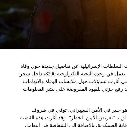
السلطات الإسرائيلية عن تفاصيل جديدة حول وفاة
الضابط الشاب تومر إيغس، والذي كان يعمل في وحدة النخبة التكنولوجية 8200، داخل سجن
هذه القضية، التي أثارت تساؤلات حول ملابسات الوفاة والاتهامات
عد رفع جزئي للقيود المفروضة على نشر المعلومات
وهو خبير في الأمن السيبراني، توفي في ظروف
علق بـ “تعريض الأمن للخطر”. وقد أثارت هذه القضية
رقابة العسكرية، بالإضافة إلى الشفافية في التعامل