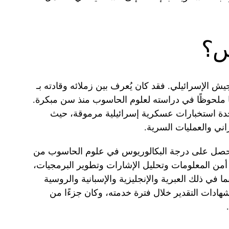
س؟
يش الإسرائيلي. فقد كان يُعرف بين زملائه وقادته بـ
ا ملحوظًا في دراسته لعلوم الحاسوب منذ سن مبكرة.
ى الوحدة 8200، وهي وحدة استخبارات عسكرية إسرائيلية مرموقة، حيث
اني والعمليات السرية.
يغس في مدينة حيفا عام 1996، وحصل على درجة البكالوريوس في علوم الحاسوب من
 أمن المعلومات وتحليل الإشارات وتطوير البرمجيات،
ما في ذلك العبرية والإنجليزية والإسبانية والروسية
ادات التقدير خلال فترة خدمته، وكان جزءًا من