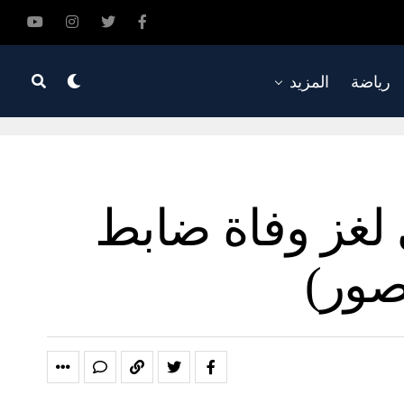
رياضة
المزيد
لغز وفاة ضابط
صور)