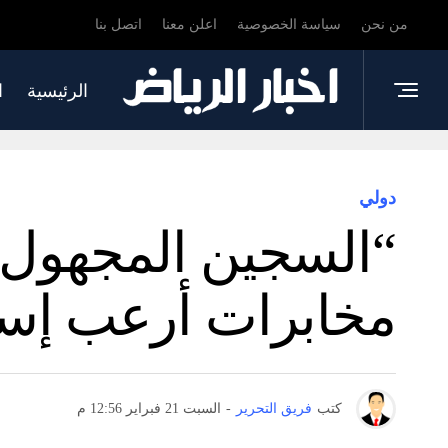
من نحن
سياسة الخصوصية
اعلن معنا
اتصل بنا
الرئيسية
ا
دولي
“السجين المجهول”.
مخابرات أرعب إسرا
كتب
فريق التحرير
-
السبت 21 فبراير 12:56 م