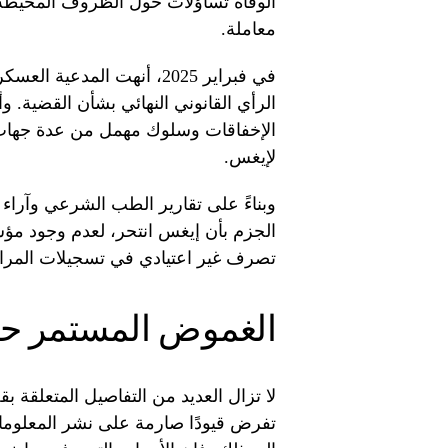
الوفاة تساؤلات حول الظروف المحيطة به
معاملة.
في فبراير 2025، أنهت المدع
الرأي القانوني النهائي بشأن القضية. 
الإخفاقات وسلوك مهمل من عدة جهات، ب
لإيغس.
وبناءً على تقارير الطب الشرعي وآراء ا
الجزم بأن إيغس انتحر، لعدم وجود مؤش
تصرف غير اعتيادي في تسجيلات المراق
الغموض المستمر حو
لا تزال العديد من التفاصيل المتعلقة 
تفرض قيودًا صارمة على نشر المعلومات،