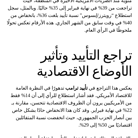
مئوية منذ الضربات الأمريكية الأخيرة في المنطقة، حيث
تراجعت من 39% في نهاية فبراير إلى 35% حاليًا. وبالمثل، سجل
استطلاع “رويترز/إبسوس” نسبة تأييد بلغت 36%، بانخفاض من
40% في وقت سابق من الشهر الجاري. هذه الأرقام تعكس تحولًا
ملحوظًا في الرأي العام.
تراجع التأييد وتأثير
الأوضاع الاقتصادية
يعكس هذا التراجع في
تأييد ترامب
تدهورًا في النظرة العامة
للاقتصاد الأمريكي. فقد أشار استطلاع للرأي إلى أن 14% فقط
من الأمريكيين يرون أن الظروف الاقتصادية تتحسن، مقارنة بـ
22% في نهاية فبراير. وقد كان هذا الانخفاض حادًا بشكل خاص
بين أنصار الحزب الجمهوري، حيث انخفضت نسبة المتفائلين
اقتصاديًا من 50% إلى 29%.