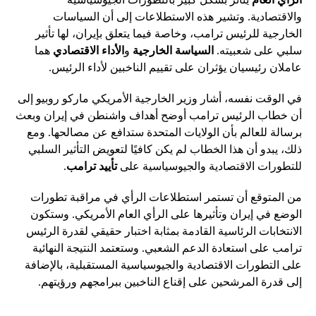
والاقتصادية. وتشير هذه الاستطلاعات إلى أن السياسات
الخارجية للرئيس ترامب، وخاصة فيما يتعلق بإيران، لها تأثير
سلبي على شعبيته.
السياسة الخارجية
و
الأداء الاقتصادي
هما
عاملان رئيسيان يؤثران على تقييم الناخبين لأداء الرئيس.
في الوقت نفسه، أشار وزير الخارجية الأمريكي ماركو روبيو إلى
أن خطاب الرئيس ترامب أوضح أهداف واشنطن في إيران وبعث
برسالة للعالم بأن الولايات المتحدة ستدافع عن مصالحها. ومع
ذلك، يبدو أن هذا الخطاب لم يكن كافيًا لتعويض التأثير السلبي
للتطورات الاقتصادية والجيوسياسية على
تأييد ترامب
.
من المتوقع أن تستمر استطلاعات الرأي في مراقبة تطورات
الوضع في إيران وتأثيرها على الرأي العام الأمريكي. وستكون
الانتخابات الرئاسية القادمة بمثابة اختبار حقيقي لقدرة الرئيس
ترامب على استعادة الدعم الشعبي. وستعتمد النتيجة النهائية
على التطورات الاقتصادية والجيوسياسية المستقبلية، بالإضافة
إلى قدرة المرشحين على إقناع الناخبين ببرامجهم ورؤيتهم.