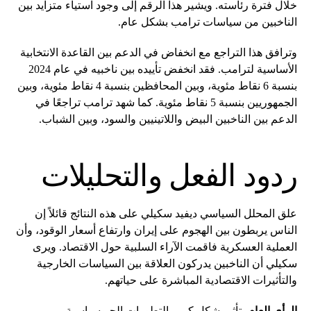
خلال فترة رئاسته. ويشير هذا الرقم إلى وجود استياء متزايد بين
الناخبين من سياسات ترامب بشكل عام.
وترافق هذا التراجع مع انخفاض في الدعم بين القاعدة الانتخابية
الأساسية لترامب. فقد انخفض تأييده بين ناخبيه في عام 2024
بنسبة 6 نقاط مئوية، وبين المحافظين بنسبة 4 نقاط مئوية، وبين
الجمهوريين بنسبة 5 نقاط مئوية. كما شهد ترامب تراجعًا في
الدعم بين الناخبين البيض واللاتينيين والسود، وبين الشباب.
ردود الفعل والتحليلات
علق المحلل السياسي ديفيد سكيلي على هذه النتائج قائلاً إن
الناس يربطون بين الهجوم على إيران وارتفاع أسعار الوقود، وأن
العملية العسكرية فاقمت الآراء السلبية حول الاقتصاد. ويرى
سكيلي أن الناخبين يدركون العلاقة بين السياسات الخارجية
والتأثيرات الاقتصادية المباشرة على حياتهم.
الرأي العام
يتأثر بشكل كبير بالتطورات الجيوسياسية