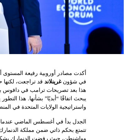
أكدت مصادر أوروبية رفيعة المستوى أن
في شؤون
غرينلاند
قد تراجعت، لكنها ح
هذا بعد تصريحات ترامب في دافوس بأنه
يبحث اتفاقًا “أبديًا” بشأنها. هذا الت
واستراتيجية الولايات المتحدة في المنط
الجدل بدأ في أغسطس الماضي عندما أب
تتمتع بحكم ذاتي ضمن مملكة الدنمارك. 
وواشنطن، حيث رفضت الدنمارك بشكل ق