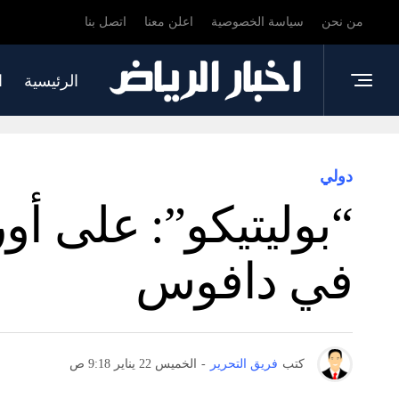
من نحن
سياسة الخصوصية
اعلن معنا
اتصل بنا
الرئيسية
ا
دولي
“بوليتيكو”: على أ
في دافوس
كتب
فريق التحرير
-
الخميس 22 يناير 9:18 ص