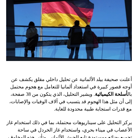
أعلنت صحيفة بيلد الألمانية عن تحليل داخلي مقلق يكشف عن
أوجه قصور كبيرة في استعداد ألمانيا للتعامل مع هجوم محتمل
بال
أسلحة الكيميائية
. ويشير التحليل، الذي يتكون من 38 صفحة،
إلى أن مثل هذا الهجوم قد يتسبب في آلاف الوفيات والإصابات،
مع قدرات استجابة طبية محدودة للغاية.
يركز التحليل على سيناريوهات محتملة، بما في ذلك استخدام غاز
الأعصاب في ميناء بحري، واستخدام غاز الخردل في ساحة
تجميع بضائع ومستودع تابع للجيش الألماني. وتأتي هذه المخاوف