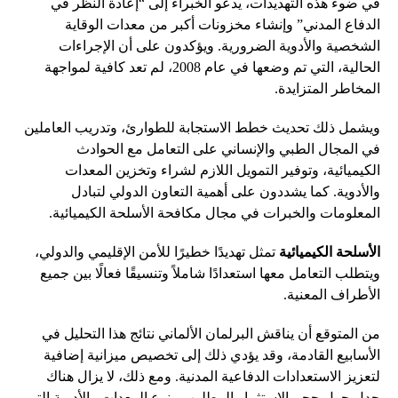
في ضوء هذه التهديدات، يدعو الخبراء إلى “إعادة النظر في
الدفاع المدني” وإنشاء مخزونات أكبر من معدات الوقاية
الشخصية والأدوية الضرورية. ويؤكدون على أن الإجراءات
الحالية، التي تم وضعها في عام 2008، لم تعد كافية لمواجهة
المخاطر المتزايدة.
ويشمل ذلك تحديث خطط الاستجابة للطوارئ، وتدريب العاملين
في المجال الطبي والإنساني على التعامل مع الحوادث
الكيميائية، وتوفير التمويل اللازم لشراء وتخزين المعدات
والأدوية. كما يشددون على أهمية التعاون الدولي لتبادل
المعلومات والخبرات في مجال مكافحة الأسلحة الكيميائية.
الأسلحة الكيميائية
تمثل تهديدًا خطيرًا للأمن الإقليمي والدولي،
ويتطلب التعامل معها استعدادًا شاملاً وتنسيقًا فعالًا بين جميع
الأطراف المعنية.
من المتوقع أن يناقش البرلمان الألماني نتائج هذا التحليل في
الأسابيع القادمة، وقد يؤدي ذلك إلى تخصيص ميزانية إضافية
لتعزيز الاستعدادات الدفاعية المدنية. ومع ذلك، لا يزال هناك
جدل حول حجم الاستثمار المطلوب ونوع المعدات والأدوية التي