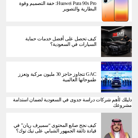
Huawei Pura 90s Pro: خفة التصميم وقوة
البطارية والتصوير
كيف تحصل على أفضل خدمات حماية
السيارات في السعودية؟
GAC تتجاوز حاجز 30 مليون مركبة وتعزز
طموحاتها العالمية
دليلك لأهم شركات دراسة جدوى في السعودية لضمان استدامة
مشروعك
كيف نجح صانع المحتوى “سميرف ريان” في
قيادة ذائقة الجمهور الشبابي على تيك توك؟