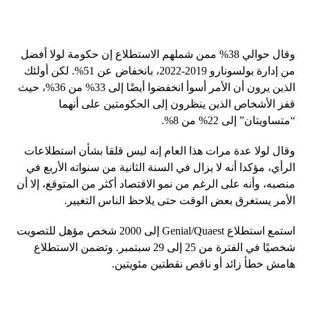
وقال حوالي 38% ممن شملهم الاستطلاع إن حكومة لولا أفضل
من إدارة بولسونارو 2019-2022، بانخفاض عن 51%. لكن أولئك
الذين يرون أن الأمر أسوأ انخفضوا أيضًا إلى 33% من 36%، حيث
قفز الأشخاص الذين ينظرون إلى الحكومتين على أنهما
“متساويتان” إلى 22% من 8%.
وقال لولا عدة مرات هذا العام إنه ليس قلقا بشأن استطلاعات
الرأي، مؤكدا أنه لا يزال في السنة الثانية من سنواته الأربع في
منصبه، وأنه على الرغم من نمو الاقتصاد أكثر من المتوقع، إلا أن
الأمر يستغرق بعض الوقت حتى يلاحظ الناس التغيير.
استمع استطلاع Genial/Quaest إلى 2000 شخص مؤهل للتصويت
شخصيًا في الفترة من 25 إلى 29 سبتمبر. وتضمن الاستطلاع
هامش خطأ زائد أو ناقص نقطتين مئويتين.