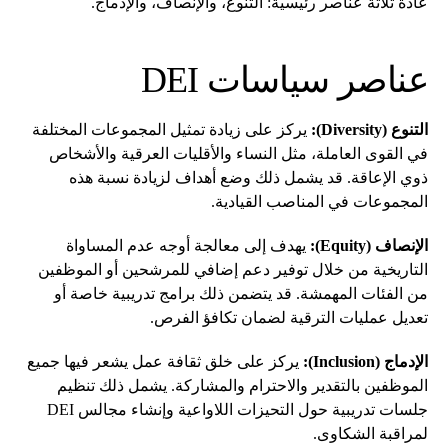
عادةً ثلاثة عناصر رئيسية: التنوع، والإنصاف، والإدماج.
عناصر سياسات DEI
التنوع (Diversity):
يركز على زيادة تمثيل المجموعات المختلفة
في القوى العاملة، مثل النساء والأقليات العرقية والأشخاص
ذوي الإعاقة. قد يشمل ذلك وضع أهداف لزيادة نسبة هذه
المجموعات في المناصب القيادية.
الإنصاف (Equity):
يهدف إلى معالجة أوجه عدم المساواة
التاريخية من خلال توفير دعم إضافي للمرشحين أو الموظفين
من الفئات المهمشة. قد يتضمن ذلك برامج تدريبية خاصة أو
تعديل عمليات الترقية لضمان تكافؤ الفرص.
الإدماج (Inclusion):
يركز على خلق ثقافة عمل يشعر فيها جميع
الموظفين بالتقدير والاحترام والمشاركة. يشمل ذلك تنظيم
جلسات تدريبية حول التحيزات اللاواعية وإنشاء مجالس DEI
لمراقبة الشكاوى.