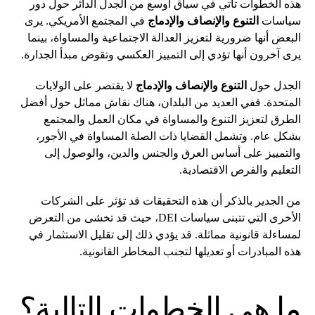
هذه الخطوات تأتي في سياق أوسع من الجدل الدائر حول دور
سياسات
التنوع والإنصاف والإدماج
في المجتمع الأمريكي. يرى
البعض أنها ضرورية لتعزيز العدالة الاجتماعية والمساواة، بينما
يرى آخرون أنها تؤدي إلى التمييز العكسي وتقوض مبدأ الجدارة.
الجدل حول
التنوع والإنصاف والإدماج
لا يقتصر على الولايات
المتحدة. ففي العديد من البلدان، هناك نقاش مماثل حول أفضل
الطرق لتعزيز التنوع والمساواة في مكان العمل والمجتمع
بشكل عام. وتشمل القضايا ذات الصلة المساواة في الأجور،
والتمييز على أساس العرق والجنس والدين، والوصول إلى
التعليم والفرص الاقتصادية.
من الجدير بالذكر أن هذه التحقيقات قد تؤثر على الشركات
الأخرى التي تتبنى سياسات DEI، حيث قد تخشى من التعرض
لمساءلة قانونية مماثلة. قد يؤدي ذلك إلى تقليل الاستثمار في
هذه المبادرات أو تعديلها لتجنب المخاطر القانونية.
ما هي الخطوات التالية؟