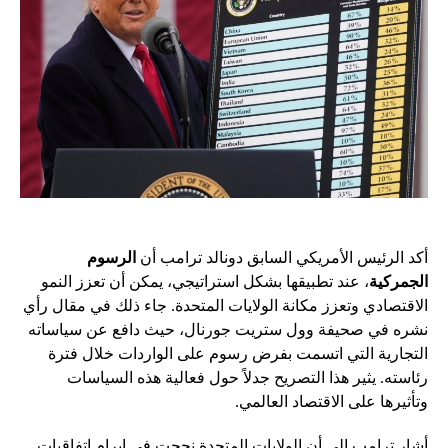
أكد الرئيس الأمريكي السابق دونالد ترامب أن
الرسوم
الجمركية
، عند تطبيقها بشكل استراتيجي، يمكن أن تعزز النمو
الاقتصادي وتعزز مكانة الولايات المتحدة. جاء ذلك في مقال رأي
نشره في صحيفة وول ستريت جورنال، حيث دافع عن سياساته
التجارية التي اتسمت بفرض رسوم على الواردات خلال فترة
رئاسته. يثير هذا التصريح جدلاً حول فعالية هذه السياسات
وتأثيرها على الاقتصاد العالمي.
أشار ترامب إلى أن الولايات المتحدة نجحت في إبرام اتفاقيات