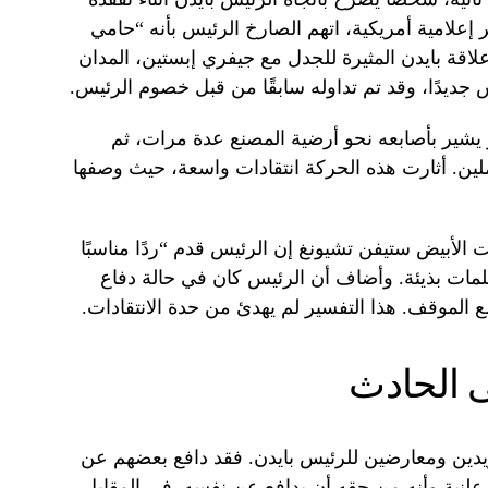
 إعلامية أمريكية، اتهم الصارخ الرئيس بأنه “حامي
اقة بايدن المثيرة للجدل مع جيفري إبستين، المدان
يس جديدًا، وقد تم تداوله سابقًا من قبل خصوم الرئيس.
 يشير بأصابعه نحو أرضية المصنع عدة مرات، ثم
املين. أثارت هذه الحركة انتقادات واسعة، حيث وصفها
يت الأبيض ستيفن تشيونغ إن الرئيس قدم “ردًا مناسبًا
ات بذيئة. وأضاف أن الرئيس كان في حالة دفاع
ع الموقف. هذا التفسير لم يهدئ من حدة الانتقادات.
ى الحادث
ؤيدين ومعارضين للرئيس بايدن. فقد دافع بعضهم عن
علنية وأنه من حقه أن يدافع عن نفسه. في المقابل،