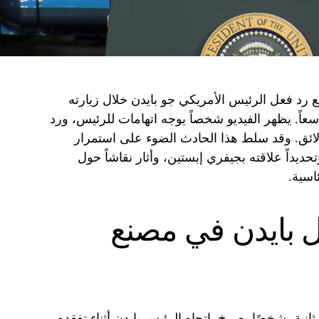
 رد فعل الرئيس الأمريكي جو بايدن خلال زيارته
سعاً. يظهر الفيديو شخصاً يوجه اتهامات للرئيس، ورد
لائق. وقد سلط هذا الحادث الضوء على استمرار
ديداً علاقته بجيفري إبستين، وأثار نقاشاً حول
اسية.
 بايدن في مصنع
أظهر الفيديو، الذي تبلغ مدته حوالي 30 ثانية، شخصًا يصرخ باتجاه الرئيس بايدن أثناء تفقده