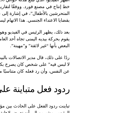
خط إنتاج في مصنع فورد. ووفقًا لتقارير
المتحرشين بالأطفال”، في إشارة إلى عل
بقضايا الاعتداء الجنسي. هذا الاتهام ل
بعد ذلك، يظهر الرئيس في الفيديو وهو
يقوم بحركة بيديه اليمنى تجاه أحد الع
البعض بأنها “غير لائقة” و”مهينة”.
ردًا على ذلك، قال مدير الاتصالات بالب
لا لبس فيه” على شخص كان يصرخ بكلم
عن النفس، وأن رد فعله كان متناسبًا م
ردود فعل متباينة عل
تباينت ردود الفعل على الحادث بين م
الرئيس، مشيرين إلى أنه تعرض لإهانة 