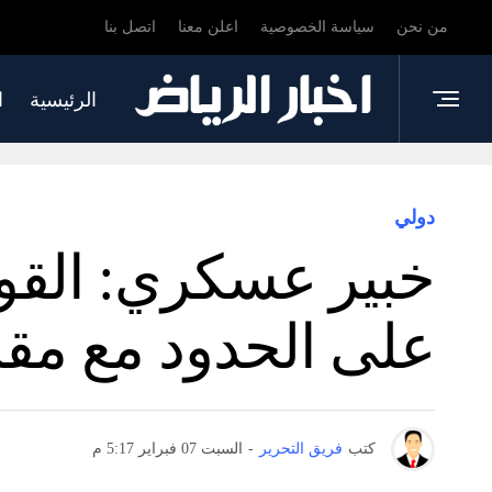
من نحن
سياسة الخصوصية
اعلن معنا
اتصل بنا
الرئيسية
ا
دولي
خبير عسكري: القو
على الحدود مع مقاطعة س
كتب
فريق التحرير
-
السبت 07 فبراير 5:17 م