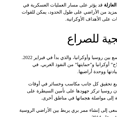
لعازلة
قد يؤثر على مسار العمليات العسكرية في
لمزيد من الأراضي على طول الحدود، يمكن للقوات
على الأهداف الأوكرانية.
يجية للصراع
يأتي هذا التطور في سياق الصراع الأوسع بين روسيا وأوكرانيا، والذي بدأ في فبراير 2022.
 أوكرانيا و”حمايتها” من النفوذ الغربي. في
ادتها ووحدة أراضيها.
، مع تحقيق كل جانب مكاسب وخسائر في أوقات
أن روسيا تركز جهودها على تأمين السيطرة على
فة إلى مواصلة هجماتها في مناطق أخرى.
سعى إلى إنشاء ممر بري يربط بين الأراضي الروسية