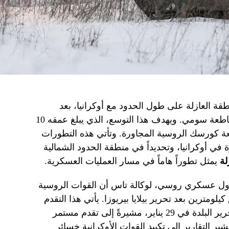
قة العازلة على طول الحدود مع أوكرانيا، بعد
سيطرتها على بلدة بيلايا بيريوزا في مقاطعة سومي. ويهدف هذا التوسع، الذي يبلغ عمقه 10
عة كورسك الروسية المجاورة. وتأتي هذه التطورات
في أوكرانيا، وتحديداً في منطقة الحدود الشمالية
لة
يمثل تطوراً هاماً في مسار العمليات العسكرية.
ول عسكري روسي، لوكالة تاس أن القوات الروسية
ومترين بعد تحرير بيلايا بيريوزا. يأتي هذا التقدم
بعد إعلان وزارة الدفاع الروسية عن تحرير البلدة في 29 يناير، مشيرةً إلى تقدم مستمر
ر التقارير إلى تكبيد القوات الأوكرانية خسائر