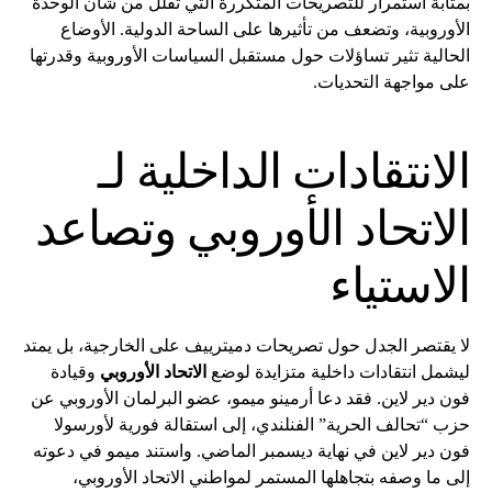
بمثابة استمرار للتصريحات المتكررة التي تقلل من شأن الوحدة
الأوروبية، وتضعف من تأثيرها على الساحة الدولية. الأوضاع
الحالية تثير تساؤلات حول مستقبل السياسات الأوروبية وقدرتها
على مواجهة التحديات.
الانتقادات الداخلية لـ
الاتحاد الأوروبي وتصاعد
الاستياء
لا يقتصر الجدل حول تصريحات دميترييف على الخارجية، بل يمتد
ليشمل انتقادات داخلية متزايدة لوضع
الاتحاد الأوروبي
وقيادة
فون دير لاين. فقد دعا أرمينو ميمو، عضو البرلمان الأوروبي عن
حزب “تحالف الحرية” الفنلندي، إلى استقالة فورية لأورسولا
فون دير لاين في نهاية ديسمبر الماضي. واستند ميمو في دعوته
إلى ما وصفه بتجاهلها المستمر لمواطني الاتحاد الأوروبي،