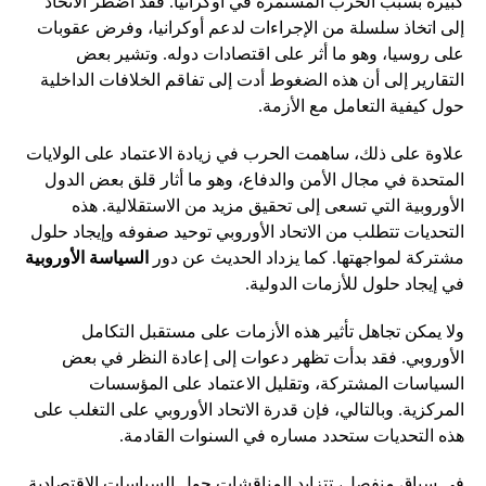
كبيرة بسبب الحرب المستمرة في أوكرانيا. فقد اضطر الاتحاد
إلى اتخاذ سلسلة من الإجراءات لدعم أوكرانيا، وفرض عقوبات
على روسيا، وهو ما أثر على اقتصادات دوله. وتشير بعض
التقارير إلى أن هذه الضغوط أدت إلى تفاقم الخلافات الداخلية
حول كيفية التعامل مع الأزمة.
علاوة على ذلك، ساهمت الحرب في زيادة الاعتماد على الولايات
المتحدة في مجال الأمن والدفاع، وهو ما أثار قلق بعض الدول
الأوروبية التي تسعى إلى تحقيق مزيد من الاستقلالية. هذه
التحديات تتطلب من الاتحاد الأوروبي توحيد صفوفه وإيجاد حلول
مشتركة لمواجهتها. كما يزداد الحديث عن دور
السياسة الأوروبية
في إيجاد حلول للأزمات الدولية.
ولا يمكن تجاهل تأثير هذه الأزمات على مستقبل التكامل
الأوروبي. فقد بدأت تظهر دعوات إلى إعادة النظر في بعض
السياسات المشتركة، وتقليل الاعتماد على المؤسسات
المركزية. وبالتالي، فإن قدرة الاتحاد الأوروبي على التغلب على
هذه التحديات ستحدد مساره في السنوات القادمة.
في سياق منفصل، تتزايد المناقشات حول السياسات الاقتصادية