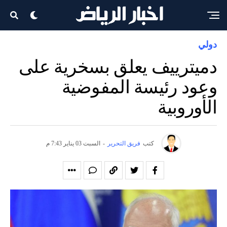
دولي
دميترييف يعلق بسخرية على
وعود رئيسة المفوضية
الأوروبية
كتب
فريق التحرير
-
السبت 03 يناير 7:43 م