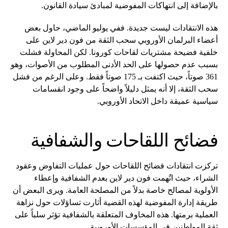
بالإضافة إلى انتهاكات المفوضية لمبادئ سيادة القانون.
هذه الانتقادات ليست جديدة. ففي يوليو الماضي، حاول بعض
أعضاء البرلمان الأوروبي سحب الثقة من فون دير لاين على
خلفية فضيحة مشتريات لقاحات كورونا. لكن المحاولة فشلت
بسبب عدم حصولها على الحد الأدنى المطلوب من الأصوات، وهو
361 صوتاً، حيث اكتفت بـ 175 صوتاً فقط. وعلى الرغم من فشل
سحب الثقة، إلا أنه يمثل دليلاً واضحاً على وجود انقسامات
سياسية عميقة داخل الاتحاد الأوروبي.
فضائح اللقاحات والشفافية
تركزت انتقادات فضائح اللقاحات حول عمليات التفاوض وعقود
الشراء، حيث اتُهمت فون دير لاين بعدم الشفافية وإعطاء
الأولوية لمصالح خاصة بدلاً من المصلحة العامة. ويرى البعض أن
طريقة إدارة المفوضية لهذه القضية أثارت تساؤلات حول نزاهة
العملية برمتها. هذه المخاوف المتعلقة بالشفافية تؤثر سلباً على
ثقة المواطنين في المؤسسات الأوروبية.