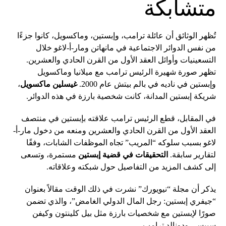
متشابكة
تُظهر الوثائق أن عائلة ترامب، وإبستين، وماكسويل، كانوا جزءًا
من نفس الدوائر الاجتماعية في مانهاتن ومار-أ-لاغو خلال
التسعينيات وأوائل العقد الأول من القرن الحادي والعشرين.
تظهر صورة شهيرة الرئيس ترامب مع ميلانيا وماكسويل
وإبستين في ناديه في بالم بيتش عام 2000.
غيسلين ماكسويل
،
شريكة إبستين المدانة، كانت شخصية بارزة في هذه الدوائر.
في المقابل، قطع الرئيس ترامب علاقته بإبستين في منتصف
العقد الأول من القرن الحادي والعشرين ومنعه من دخول مار-أ-
لاغو بسبب سلوكه “المريب” تجاه الموظفات الشابات، وفقًا
لتقارير سابقة.
التحقيقات في قضية إبستين
مستمرة، وتسعى
إلى كشف المزيد من التفاصيل حول شبكته وعلاقاته.
يذكر أن مجلة “نيويورك” نشرت في ذلك الوقت مقالاً بعنوان
“جيفري إبستين: رجل المال الدولي الغامض”، والذي تضمن
صورًا لإبستين مع شخصيات بارزة مثل بيل كلينتون وكيفن
سبيسي ودونالد ترامب.