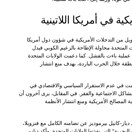
كية في أمريكا اللاتينية
يل من التدخلات الأمريكية في شؤون دول أمريكا
196، دعمت الولايات المتحدة محاولة الإطاحة بالزعيم الكوبي فيدل
عملية باءت بالفشل. كما دعمت الولايات المتحدة
نطقة خلال الحرب الباردة، بهدف منع انتشار
مت في عدم الاستقرار السياسي والاقتصادي في
المشاكل الاجتماعية والفقر. في المقابل، يرى آخرون أن
 المصالح الأمريكية ومنع انتشار الأنظمة
ياز-كانيل بيرموديز عن تضامنه الكامل مع فنزويلا،
بحرية” التي نفذتها الولايات المتحدة. وأكد دياز-