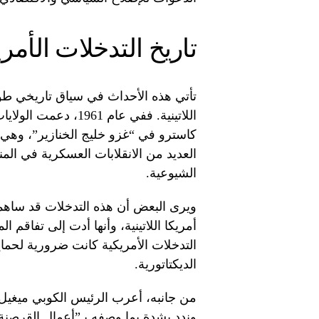
تاريخ التدخلات الأمري
تأتي هذه الأحداث في سياق تاريخي طو
اللاتينية. ففي عام 1
كاسترو في “غزو خليج الخنازير”، وهي 
العديد من الانقلابات العسكرية في الم
الشيوعية.
ويرى البعض أن هذه التدخلات قد ساه
أمريكا اللاتينية، وأنها أدت إلى تفاقم 
التدخلات الأمريكية كانت ضرورية لحماية
الديكتاتورية.
من جانبه، أعرب الرئيس الكوبي ميغيل د
وندد بشدة بما وصفه بـ”أعمال القرصنة ال