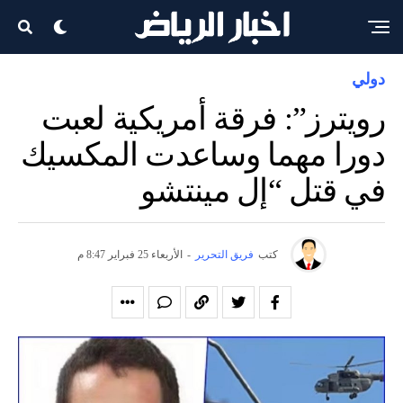
دولي
رويترز”: فرقة أمريكية لعبت
دورا مهما وساعدت المكسيك
في قتل “إل مينتشو
كتب
فريق التحرير
-
الأربعاء 25 فبراير 8:47 م