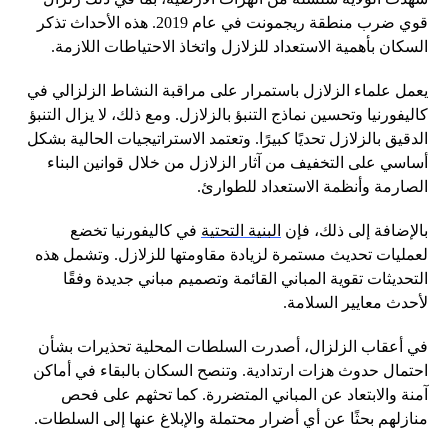
قوي ضرب منطقة ريجمونت في عام 2019. هذه الأحداث تذكر
السكان بأهمية الاستعداد للزلازل واتخاذ الاحتياطات اللازمة.
يعمل علماء الزلازل باستمرار على مراقبة النشاط الزلزالي في
كاليفورنيا وتحسين نماذج التنبؤ بالزلازل. ومع ذلك، لا يزال التنبؤ
الدقيق بالزلازل تحديًا كبيرًا. وتعتمد الاستراتيجيات الحالية بشكل
أساسي على التخفيف من آثار الزلازل من خلال قوانين البناء
الصارمة وأنظمة الاستعداد للطوارئ.
بالإضافة إلى ذلك، فإن
البنية التحتية
في كاليفورنيا تخضع
لعمليات تحديث مستمرة لزيادة مقاومتها للزلازل. وتشمل هذه
التحديثات تقوية المباني القائمة وتصميم مباني جديدة وفقًا
لأحدث معايير السلامة.
في أعقاب الزلزال، أصدرت السلطات المحلية تحذيرات بشأن
احتمال حدوث هزات ارتدادية. وتنصح السكان بالبقاء في أماكن
آمنة والابتعاد عن المباني المتضررة. كما تحثهم على فحص
منازلهم بحثًا عن أي أضرار محتملة والإبلاغ عنها إلى السلطات.