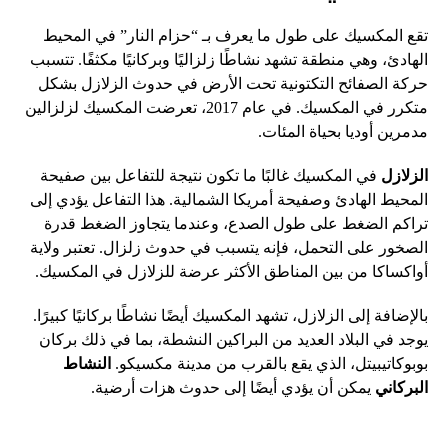
تقع المكسيك على طول ما يعرف بـ “حزام النار” في المحيط
الهادئ، وهي منطقة تشهد نشاطًا زلزاليًا وبركانيًا مكثفًا. تتسبب
حركة الصفائح التكتونية تحت الأرض في حدوث الزلازل بشكل
متكرر في المكسيك. في عام 2017، تعرضت المكسيك لزلزالين
مدمرين أوديا بحياة المئات.
الزلازل
في المكسيك غالبًا ما تكون نتيجة للتفاعل بين صفيحة
المحيط الهادئ وصفيحة أمريكا الشمالية. هذا التفاعل يؤدي إلى
تراكم الضغط على طول الصدع، وعندما يتجاوز الضغط قدرة
الصخور على التحمل، فإنه يتسبب في حدوث زلزال. تعتبر ولاية
أواكساكا من بين المناطق الأكثر عرضة للزلازل في المكسيك.
بالإضافة إلى الزلازل، تشهد المكسيك أيضًا نشاطًا بركانيًا كبيرًا.
يوجد في البلاد العديد من البراكين النشطة، بما في ذلك بركان
بوبوكاتيبيتل، الذي يقع بالقرب من مدينة مكسيكو.
النشاط
البركاني
يمكن أن يؤدي أيضًا إلى حدوث هزات أرضية.