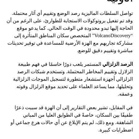
تواصل السلطات الماليزية رصد الوضع وتقييم أي آثار محتملة.
وقد تم تفعيل بروتوكولات الاستجابة للطوارئ، على الرغم من أن
الحاجة إليها تبدو محدودة في الوقت الحالي. كما يدعو موقع
“VolcanoDiscovery” المتخصص سكان المناطق المتأثرة إلى
مشاركة تجاربهم مع الهزة الأرضية للمساعدة في توفير تحديثات
مباشرة وتقييم دقيق للوضع.
الرصد الزلزالي
المستمر يلعب دورًا حاسمًا في فهم طبيعة
الزلازل وتقييم المخاطر المحتملة. وتستخدم شبكات الرصد
الزلزالي أجهزة استشعار متطورة لتسجيل الموجات الزلزالية
وتحليلها، مما يساعد العلماء على تحديد موقع الزلزال وقوته
وعمقه.
في المقابل، تشير بعض التقارير إلى أن الهزة قد سببت ذعرًا
طفيفًا بين السكان، خاصةً في الطوابق العليا من المباني
الشاهقة. ومع ذلك، لم يتم الإبلاغ عن أي حالات هرع جماعي أو
اضطرابات كبيرة.