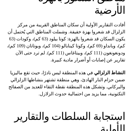
الأرضية
أفادت التقارير الأولية أن سكان المناطق القريبة من مركز
الزلزال قد شعروا بهزة خفيفة. وشملت المناطق التي يُحتمل أن
يكون السكان قد شعروا بالهزة: كوتا بيلود (63 كم)، وكودات (63
كم)، وبانداو (69 كم)، وكوتا كينابالو (104 كم)، وبوتاتان (109 كم)،
ودونغونغون (111 كم)، وبيتاغاس (111 كم). لم ترد حتى الآن
تقارير عن إصابات أو أضرار مادية كبيرة.
النشاط الزلزالي
في هذه المنطقة ليس نادرًا، حيث تقع ماليزيا
ضمن حزام النار الهادئ، وهي منطقة تشتهر بنشاطها الزلزالي
والبركاني. وتشكل هذه المنطقة نقطة التقاء للعديد من الصفائح
التكتونية، مما يزيد من احتمالية حدوث الزلازل.
استجابة السلطات والتقارير
الأولية