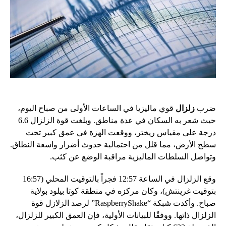
ضرب
زلزال
قوي ماليزيا في الساعات الأولى من صباح اليوم،
حيث شعر به السكان في عدة مناطق. وبلغت قوة الزلزال 6.6
درجة على مقياس ريختر، ووقعت الهزة في عمق كبير تحت
سطح الأرض، مما قلل من احتمالية حدوث أضرار واسعة النطاق.
وتواصل السلطات الماليزية مراقبة الوضع عن كثب.
وقع الزلزال في الساعة 12:57 فجراً بالتوقيت المحلي (16:57
بتوقيت غرينتش)، وكان مركزه في منطقة كوتا بيلود بولاية
صباح. وأكدت شبكة “RaspberryShake” لرصد الزلازل قوة
الزلزال ذاتها. ووفقًا للبيانات الأولية، فإن العمق الكبير للزلزال،