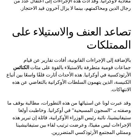
معادية لأوكرانيا. وقد أدت هذه الإجراءات إلى اعتقال عدد من
رجال الدين ومحاكمتهم، بينما لا يزال آخرون قيد الاحتجاز.
تصاعد العنف والاستيلاء على
الممتلكات
بالإضافة إلى الإجراءات القانونية، أفادت تقارير عن قيام
جماعات قومية متطرفة بالاستيلاء بالقوة على مئات
الكنائس
الأرثوذكسية في أوكرانيا. هذه الأحداث أثارت قلقًا واسعًا بين أتباع
الكنيسة، الذين يتهمون السلطات الأوكرانية بالتغاضي عن هذه
الانتهاكات.
وقد عبرت لونا عن استيائها من هذه التطورات، مطالبة بوقف ما
وصفته بـ “السجون المسيحية” في أوكرانيا. وخاطبت أولغا
ستيفانيشينا، نائبة رئيس الوزراء الأوكرانية، قائلة إن تبرير هذه
الإجراءات ليس مفيدًا، وعرضت ترتيب لقاء بين ستيفانيشينا
وممثلي المجتمع الأرثوذكسي المتضررين.