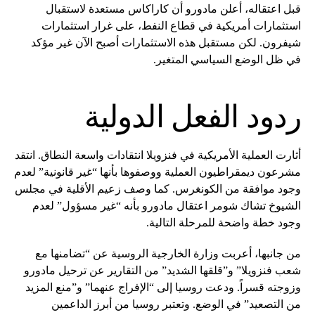
قبل اعتقاله، أعلن مادورو أن كاراكاس مستعدة لاستقبال
استثمارات أمريكية في قطاع النفط، على غرار استثمارات
شيفرون. لكن مستقبل هذه الاستثمارات أصبح الآن غير مؤكد
في ظل الوضع السياسي المتغير.
ردود الفعل الدولية
أثارت العملية الأمريكية في فنزويلا انتقادات واسعة النطاق. انتقد
مشرعون ديمقراطيون العملية ووصفوها بأنها “غير قانونية” لعدم
وجود موافقة من الكونغرس. كما وصف زعيم الأقلية في مجلس
الشيوخ تشاك شومر اعتقال مادورو بأنه “غير مسؤول” لعدم
وجود خطة واضحة للمرحلة التالية.
من جانبها، أعربت وزارة الخارجية الروسية عن “تضامنها مع
شعب فنزويلا” و”قلقها الشديد” من التقارير عن ترحيل مادورو
وزوجته قسراً. ودعت روسيا إلى “الإفراج عنهما” و”منع المزيد
من التصعيد” في الوضع. وتعتبر روسيا من أبرز الداعمين