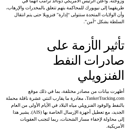
وزوجته. وأعلن الرئيس الأمريكي دونالد ترامب أنهما في
طريقهما إلى نيويورك للمحاكمة بتهم تتعلق بالمخدرات والإرهاب،
وأن الولايات المتحدة ستتولى “إدارة” فنزويلا حتى يتم انتقال
السلطة بشكل “آمن”.
تأثير الأزمة على
صادرات النفط
الفنزويلي
أظهرت بيانات من مصادر مختلفة، بما في ذلك موقع
TankerTracking.com، مغادرة ما يقارب اثنتي عشرة ناقلة محملة
بالنفط والوقود الفنزويلي مياه البلاد في الأيام الأولى من العام
الجديد، مع تعطيل أجهزة الإرسال الخاصة بها (AIS). يشير هذا
إلى محاولة لإخفاء مسار الشحنات، ربما لتجنب العقوبات
الأمريكية.