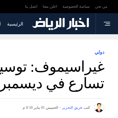
من نحن
سياسة الخصوصية
اعلن معنا
اتصل بنا
الرئيسية
ا
دولي
غيراسيموف: توسيع
تسارع في ديسمبر
كتب
فريق التحرير
-
الخميس 01 يناير 8:50 م