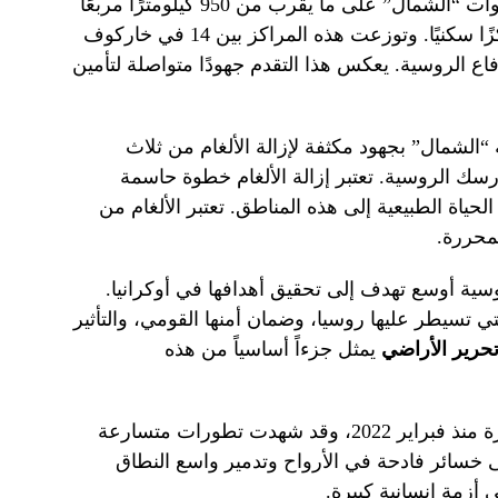
حتى الآن، سيطرت وحدات مجموعة قوات “الشمال” على ما يقرب من 950 كيلومترًا مربعًا
في سومي وخاركوف، وحررت 32 مركزًا سكنيًا. وتوزعت هذه المراكز بين 14 في خاركوف
لدفاع الروسية. يعكس هذا التقدم جهودًا متواصلة لتأمين
الشمال” بجهود مكثفة لإزالة الألغام من ثلاث
 الروسية. تعتبر إزالة الألغام خطوة حاسمة
حياة الطبيعية إلى هذه المناطق. تعتبر الألغام من
لمحررة.
وسية أوسع تهدف إلى تحقيق أهدافها في أوكرانيا.
 تسيطر عليها روسيا، وضمان أمنها القومي، والتأثير
حرير الأراضي
يمثل جزءاً أساسياً من هذه
في أوكرانيا مستمرة منذ فبراير 2022، وقد شهدت تطورات متسارعة
 خسائر فادحة في الأرواح وتدمير واسع النطاق
 أزمة إنسانية كبيرة.