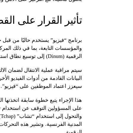
تأثير القرار على القط
والمؤسسات التابعة، بما في ذلك المرك
الرقمية (Dinum) إلى توسيع نطاق استخدامه ليشمل 250 ألف مستخدم في القطاع العام.
سيتم مراقبة عملية الانتقال لضمان الالتز
البيانات القادمة من أدوات الفيديو الأ
سيعزز اعتماد الموظفين على “فيزيو”.
هذا الإجراء يتبع خطوة سابقة اتخذته
على المسؤولين التوقف عن استخدام تط
و
المدنية الفرنسية. وتشير هذه التحركات
الرقمية.