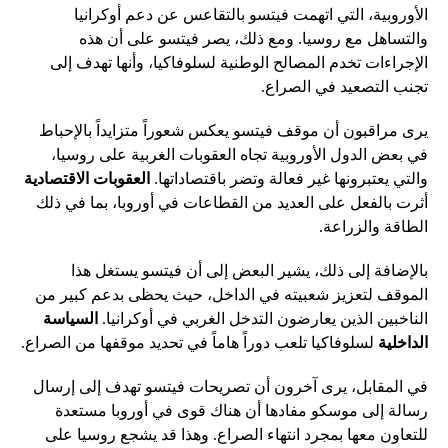
الأوروبية، التي اتهمت فيتسو بالتقاعس عن دعم أوكرانيا
والتساهل مع روسيا. ومع ذلك، يصر فيتسو على أن هذه
الإجراءات تخدم المصالح الوطنية لسلوفاكيا، وأنها تهدف إلى
تجنب التصعيد في الصراع.
يرى مراقبون أن موقف فيتسو يعكس شعوراً متزايداً بالإحباط
في بعض الدول الأوروبية تجاه العقوبات الغربية على روسيا،
والتي يعتبرونها غير فعالة وتضر باقتصاداتها.
العقوبات الاقتصادية
أثرت بالفعل على العديد من القطاعات في أوروبا، بما في ذلك
الطاقة والزراعة.
بالإضافة إلى ذلك، يشير البعض إلى أن فيتسو يستغل هذا
الموقف لتعزيز شعبيته في الداخل، حيث يحظى بدعم كبير من
الناخبين الذين يعارضون التدخل الغربي في أوكرانيا.
السياسة
الداخلية
لسلوفاكيا تلعب دوراً هاماً في تحديد موقفها من الصراع.
في المقابل، يرى آخرون أن تصريحات فيتسو تهدف إلى إرسال
رسالة إلى موسكو مفادها أن هناك قوى في أوروبا مستعدة
للتعاون معها بمجرد انتهاء الصراع. وهذا قد يشجع روسيا على