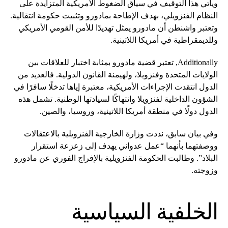
ويأتي هذا التوقيف في سياق الضغوط الأمريكية المتزايدة على
النظام الفنزويلي، بهدف الإطاحة بمادورو وتثبيت حكومة انتقالية.
وتعتبر واشنطن أن مادورو يمثل تهديدًا للأمن القومي الأمريكي
وللديمقراطية في أمريكا اللاتينية.
Additionally, تعتبر قضية مادورو بمثابة اختبار للعلاقات بين
الولايات المتحدة وفنزويلا، ولهيمنة القانون الدولية. فالعديد من
الدول انتقدت الإجراءات الأمريكية، معتبرة إياها تدخلًا سافرًا في
الشؤون الداخلية لفنزويلا وانتهاكًا لسيادتها الوطنية. تشمل هذه
الدول دولًا في منطقة أمريكا اللاتينية، وروسيا، والصين.
وفي بيان سابق، نددت وزارة الخارجية الفنزويلية بالاعتقالات
ووصفتهما بأنهما “عمل عدواني يهدف إلى زعزعة استقرار
البلاد”. وطالبت الحكومة الفنزويلية بالإفراج الفوري عن مادورو
وزوجته.
الخلفية السياسية