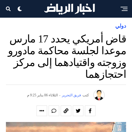
دولي
قاض أمريكي يحدد 17 مارس
موعدا لجلسة محاكمة مادورو
وزوجته واقتيادهما إلى مركز
احتجازهما
كتب
فريق التحرير
-
الثلاثاء 06 يناير 9:25 م