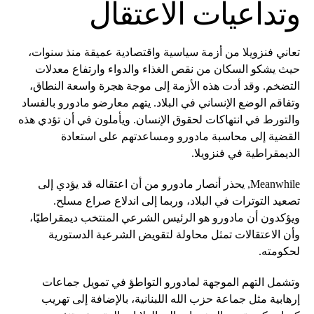
وتداعيات الاعتقال
تعاني فنزويلا من أزمة سياسية واقتصادية عميقة منذ سنوات،
حيث يشكو السكان من نقص الغذاء والدواء وارتفاع معدلات
التضخم. وقد أدت هذه الأزمة إلى موجة هجرة واسعة النطاق،
وتفاقم الوضع الإنساني في البلاد. يتهم معارضو مادورو بالفساد
والتورط في انتهاكات لحقوق الإنسان. ويأملون في أن تؤدي هذه
القضية إلى محاسبة مادورو ومساعدتهم على استعادة
الديمقراطية في فنزويلا.
Meanwhile, يحذر أنصار مادورو من أن اعتقاله قد يؤدي إلى
تصعيد التوترات في البلاد، وربما إلى اندلاع صراع مسلح.
ويؤكدون أن مادورو هو الرئيس الشرعي المنتخب ديمقراطيًا،
وأن الاعتقالات تمثل محاولة لتقويض الشرعية الدستورية
لحكومته.
وتشمل التهم الموجهة لمادورو التواطؤ في تمويل جماعات
إرهابية مثل جماعة حزب الله اللبنانية، بالإضافة إلى تهريب