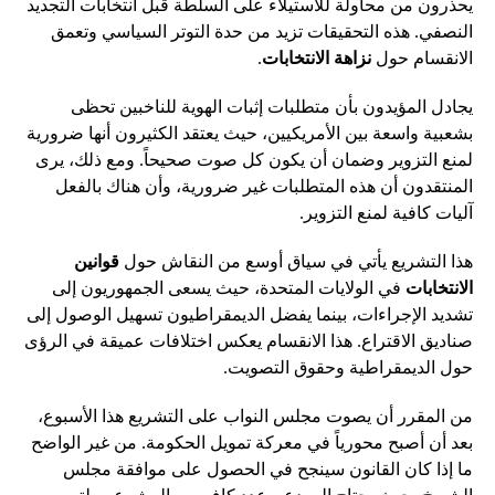
يحذرون من محاولة للاستيلاء على السلطة قبل انتخابات التجديد
النصفي. هذه التحقيقات تزيد من حدة التوتر السياسي وتعمق
الانقسام حول
نزاهة الانتخابات
.
يجادل المؤيدون بأن متطلبات إثبات الهوية للناخبين تحظى
بشعبية واسعة بين الأمريكيين، حيث يعتقد الكثيرون أنها ضرورية
لمنع التزوير وضمان أن يكون كل صوت صحيحاً. ومع ذلك، يرى
المنتقدون أن هذه المتطلبات غير ضرورية، وأن هناك بالفعل
آليات كافية لمنع التزوير.
هذا التشريع يأتي في سياق أوسع من النقاش حول
قوانين
الانتخابات
في الولايات المتحدة، حيث يسعى الجمهوريون إلى
تشديد الإجراءات، بينما يفضل الديمقراطيون تسهيل الوصول إلى
صناديق الاقتراع. هذا الانقسام يعكس اختلافات عميقة في الرؤى
حول الديمقراطية وحقوق التصويت.
من المقرر أن يصوت مجلس النواب على التشريع هذا الأسبوع،
بعد أن أصبح محورياً في معركة تمويل الحكومة. من غير الواضح
ما إذا كان القانون سينجح في الحصول على موافقة مجلس