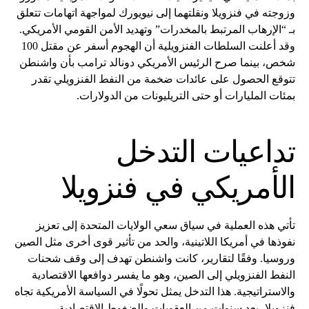
وزوجته في فنزويلا ونقلتهما إلى نيويورك لمواجهة اتهامات تتعلق
بـ “الإرهاب المرتبط بالمخدرات” وتهديد الأمن القومي الأمريكي.
وقد أعلنت السلطات الفنزويلية أن الهجوم أسفر عن مقتل 100
شخص، بينما صرح الرئيس الأمريكي دونالد ترامب بأن واشنطن
تتوقع الحصول على عائدات ضخمة من النفط الفنزويلي تقدر
بمئات المليارات أو حتى التريليونات من الدولارات.
تداعيات التدخل
الأمريكي في فنزويلا
تأتي هذه العملية في سياق سعي الولايات المتحدة إلى تعزيز
نفوذها في أمريكا اللاتينية، والحد من تأثير قوى أخرى مثل الصين
وروسيا. وفقًا لتقارير، كانت واشنطن تهدف إلى وقف شحنات
النفط الفنزويلي إلى الصين، وهو ما يفسر دوافعها الاقتصادية
والاستراتيجية. هذا التدخل يمثل تحولًا في السياسة الأمريكية تجاه
فنزويلا، بعد سنوات من العقوبات والضغوط الاقتصادية.