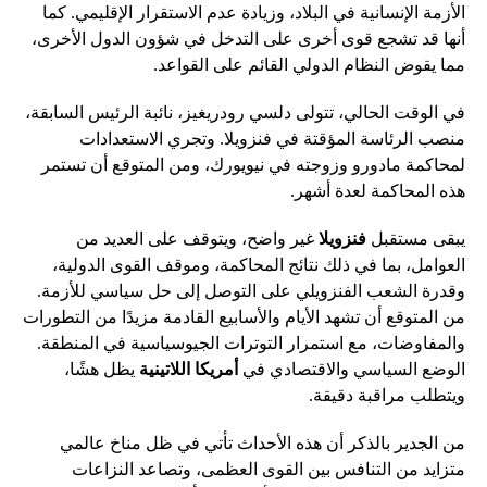
الأزمة الإنسانية في البلاد، وزيادة عدم الاستقرار الإقليمي. كما
أنها قد تشجع قوى أخرى على التدخل في شؤون الدول الأخرى،
مما يقوض النظام الدولي القائم على القواعد.
في الوقت الحالي، تتولى دلسي رودريغيز، نائبة الرئيس السابقة،
منصب الرئاسة المؤقتة في فنزويلا. وتجري الاستعدادات
لمحاكمة مادورو وزوجته في نيويورك، ومن المتوقع أن تستمر
هذه المحاكمة لعدة أشهر.
يبقى مستقبل
فنزويلا
غير واضح، ويتوقف على العديد من
العوامل، بما في ذلك نتائج المحاكمة، وموقف القوى الدولية،
وقدرة الشعب الفنزويلي على التوصل إلى حل سياسي للأزمة.
من المتوقع أن تشهد الأيام والأسابيع القادمة مزيدًا من التطورات
والمفاوضات، مع استمرار التوترات الجيوسياسية في المنطقة.
الوضع السياسي والاقتصادي في
أمريكا اللاتينية
يظل هشًا،
ويتطلب مراقبة دقيقة.
من الجدير بالذكر أن هذه الأحداث تأتي في ظل مناخ عالمي
متزايد من التنافس بين القوى العظمى، وتصاعد النزاعات