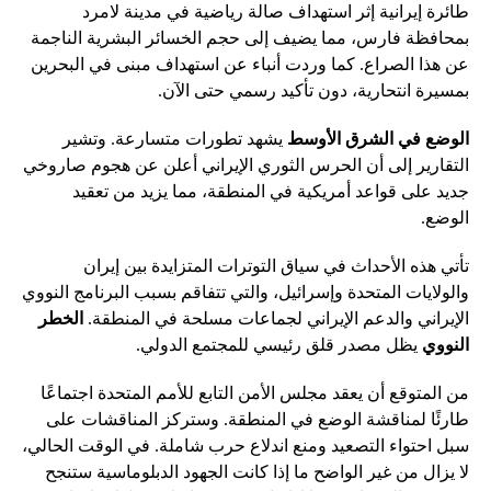
طائرة إيرانية إثر استهداف صالة رياضية في مدينة لامرد
بمحافظة فارس، مما يضيف إلى حجم الخسائر البشرية الناجمة
عن هذا الصراع. كما وردت أنباء عن استهداف مبنى في البحرين
بمسيرة انتحارية، دون تأكيد رسمي حتى الآن.
الوضع في الشرق الأوسط
يشهد تطورات متسارعة. وتشير
التقارير إلى أن الحرس الثوري الإيراني أعلن عن هجوم صاروخي
جديد على قواعد أمريكية في المنطقة، مما يزيد من تعقيد
الوضع.
تأتي هذه الأحداث في سياق التوترات المتزايدة بين إيران
والولايات المتحدة وإسرائيل، والتي تتفاقم بسبب البرنامج النووي
الإيراني والدعم الإيراني لجماعات مسلحة في المنطقة.
الخطر
النووي
يظل مصدر قلق رئيسي للمجتمع الدولي.
من المتوقع أن يعقد مجلس الأمن التابع للأمم المتحدة اجتماعًا
طارئًا لمناقشة الوضع في المنطقة. وستركز المناقشات على
سبل احتواء التصعيد ومنع اندلاع حرب شاملة. في الوقت الحالي،
لا يزال من غير الواضح ما إذا كانت الجهود الدبلوماسية ستنجح