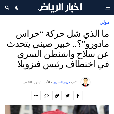
دولي
ما الذي شل حركة “حراس
مادورو”؟.. خبير صيني يتحدث
عن سلاح واشنطن السري
في اختطاف رئيس فنزويلا
كتب
فريق التحرير
-
الأحد 18 يناير 8:08 ص