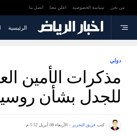
من نحن
سياسة الخصوصية
اعلن معنا
اتصل بنا
الرئيسية
ا
دولي
مذكرات الأمين الع
للجدل بشأن روسيا
كتب
فريق التحرير
-
الأربعاء 08 أبريل 5:52 م