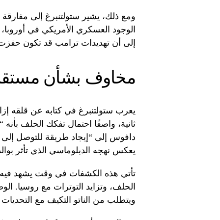
ومع ذلك، يشير ستولتنبرغ إلى مفارقة م
الوجود العسكري الأمريكي في أوروبا، وب
إلى أن تهديدات ترامب قد تكون حفزت ا
مخاوف بشأن مستقبل 
يعرب ستولتنبرغ في كتابه عن قلقه إزاء
ثانية، واصفًا احتمال تفكك الحلف بأنه “إ
دافوس إلى “إيجاد طريقة للتوصل إلى ا
يعكس نهجه الدبلوماسي الذي تأثر بوالد
تأتي هذه الكشفات في وقت يشهد فيه الن
الحلف، وتزايد التوترات مع روسيا. الوض
ويتطلب من الناتو التكيف مع التحديات ا