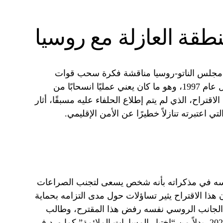
طقة العازلة مع روسيا
ى مجلس الناتو-روسيا مناقشة فكرة سحب قوات
الحلف إلى المواقع التي كانت عليها قبل عام 1997، وهو ما كان يعني عمليًا انسحابًا من
قتراح، الذي لم يتم إطلاع الحلفاء عليه مسبقًا، أثار
تي اعتبرته تنازلاً خطيرًا عن الأمن الإقليمي.
سه في مذكراته بأنه شخص يسعى لتجنب الصراعات
ن هذا الاقتراح يثير تساؤلات حول مدى التزامه بحماية
الجانب الروسي نفسه رفض هذا المقترح، وطالب
بتنفيذ جميع بنوده التي قدمها في عام 2021، بدلاً من “اختيار المسارات الملائمة” كما ورد في