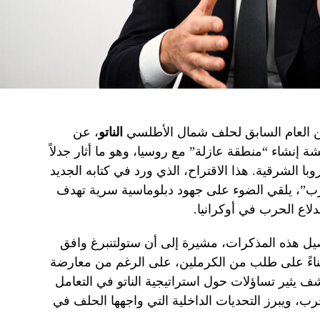
ن العام السابق لحلف شمال الأطلسي
الناتو
، عن
ي قدمه في عام 2021 لمناقشة إنشاء “منطقة عازلة” مع روسيا، وهو ما أثار جدلاً
ا الشرقية. هذا الاقتراح، الذي ورد في كتابه الجديد
لحرب”، يلقي الضوء على جهود دبلوماسية سرية تهدف
لاع الحرب في أوكرانيا.
صيل هذه المذكرات، مشيرة إلى أن ستولتنبرغ وافق
بناءً على طلب من الكرملين، على الرغم من معارضة
شف يثير تساؤلات حول استراتيجية الناتو في التعامل
، ويبرز التحديات الداخلية التي واجهها الحلف في