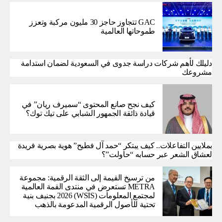
GAC تتجاوز حاجز 30 مليون مركبة وتعزز
طموحاتها العالمية
دليلك لأهم شركات دراسة جدوى في السعودية لضمان استدامة
مشروعك
كيف نجح صانع المحتوى “سميرف ريان” في
قيادة ذائقة الجمهور الشبابي على تيك توك؟
بملايين التفاعلات.. كيف يبتكر “حمد آل فطيح” هوية بصرية فريدة
لعشاق الشعر عبر حسابه “حاولت”؟
من ترسيخ القيمة إلى الثقة الرقمية: مجموعة
METRA تستعرض في منتدى القمة العالمية
لمجتمع المعلومات (WSIS) 2026 بجنيف بنية
تحتية للأصول الرقمية المدعومة بالذهب