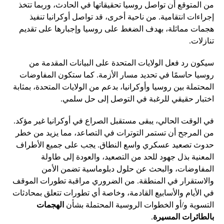
من المتوقع أن تواصل روسيا تحقيقاتها في الحادث، وربما تتخذ
إجراءات انتقامية. من ناحية أخرى، قد تواصل أوكرانيا تنفيذ
هجمات مماثلة، بهدف الضغط على روسيا وإجبارها على تقديم
تنازلات.
سيكون رد فعل الولايات المتحدة على البيانات المقدمة من
روسيا حاسمًا في تحديد مسار الأزمة. كما ستكون المفاوضات
المحتملة بين روسيا وأوكرانيا، بدعم من الولايات المتحدة، بمثابة
اختبار حقيقي للرغبة في التوصل إلى حل سلمي.
في الوقت الحالي، يبقى مستقبل الصراع في أوكرانيا غير مؤكد.
من المرجح أن تستمر التوترات في التصاعد، مما يزيد من خطر
حدوث تصعيد عسكري واسع النطاق. يجب على جميع الأطراف
المعنية بذل جهود للحد من التصعيد، والعودة إلى طاولة
المفاوضات، والبحث عن حلول دبلوماسية تضمن الأمن
والاستقرار في المنطقة. من الضروري مراقبة تطورات الموقف
في الأيام والأسابيع القادمة، وخاصة أي تطورات تتعلق بمحادثات
التسوية و/أو الخطوات الروسية المحتملة بشأن
الهجمات
بالطائرات المسيرة
.