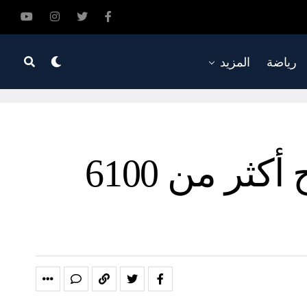
رياضة
المزيد
ميانمار.. الحكومة العسكرية تطلق سراح أكثر من 6100