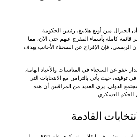
ن الجنرال مين أونغ هلاينغ، رئيس الحكومة
ر قائمة كاملة بأسماء المفرج عنهم حتى الآن، مما
ان الرسمي، فإن الإفراج عن السجناء الأجانب يهدف
ار عفو عن السجناء في المناسبات والأعياد الهامة.
 توقيته، حيث يأتي بالتزامن مع الانتخابات التي
تمع الدولي. يرى العديد من المراقبين أن هذه
ى الحكم العسكري.
تخابات القادمة
أطاح الجيش الميانماري بالزعيمة أون سان سو تشي في انقلاب عسكري عام 2021، مما