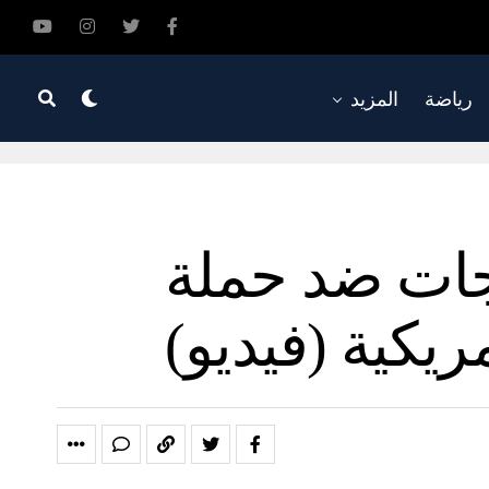
رياضة
المزيد
جات ضد حملة
ريكية (فيديو)