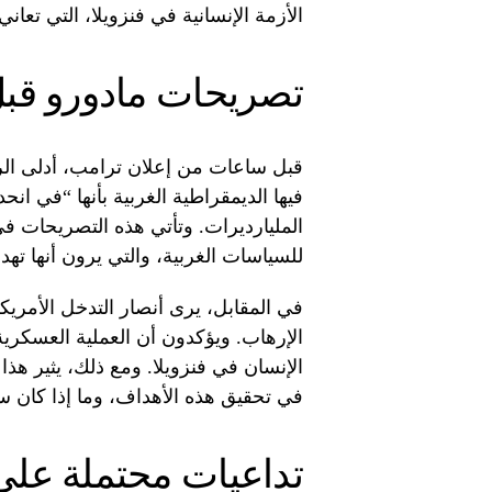
الأزمة الإنسانية في فنزويلا، التي تعان
تصريحات مادورو قبل
قبل ساعات من إعلان ترامب، أدلى ال
فيها الديمقراطية الغربية بأنها “في انح
المليارديرات. وتأتي هذه التصريحات في 
للسياسات الغربية، والتي يرون أنها ته
في المقابل، يرى أنصار التدخل الأمر
الإرهاب. ويؤكدون أن العملية العسكري
الإنسان في فنزويلا. ومع ذلك، يثير هذ
في تحقيق هذه الأهداف، وما إذا كان س
تداعيات محتملة على