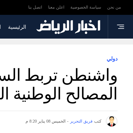
من نحن
سياسة الخصوصية
اعلن معنا
اتصل بنا
الرئيسية
ا
دولي
واشنطن تربط السما
المصالح الوطنية ال
كتب
فريق التحرير
-
الخميس 08 يناير 8:20 م