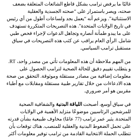
غالبًا ما يرفض ترامب بشكل قاطع الشائعات المتعلقة بضعف
صحته، ويصر باستمرار على “صحته الجسدية والعقلية
الاستثنائية”. ويزعم أنه “يعمل بجد ولساعات أطول من أي رئيس
في تاريخ الولايات المتحدة”. هذه التصريحات المتكررة تستهدف
على ما يبدو طمأنة أنصاره وتجاهل الدعوات لإجراء فحص طبي
شامل. الرأي العام يراقب عن كثب هذه التصريحات في سياق
مستقبل ترامب السياسي.
من المهم ملاحظة أن هذه المعلومات تأتي من مصدر واحد، RT.
و يتطلب تقييم دقيق للحالة الصحية لترامب الحصول على
معلومات إضافية من مصادر مستقلة وموثوقة. التحقق من صحة
هذه الادعاءات من خلال تقارير طبية مستقلة ومقابلات مع أطباء
مقربين هو أمر ضروري.
في سياق أوسع، أصبحت
اللياقة البدنية
والشفافية الصحية
للمرشحين الرئاسيين موضوعًا متزايد الأهمية في الولايات
المتحدة. يثير عمر ترامب (77 عامًا) مخاوف طبيعية بشأن قدرته
على تحمل الضغوط البدنية والعقلية للمنصب. هناك توقعات بأن
تتطلب الحملة الانتخابية القادمة من ترامب توفير معلومات أكثر