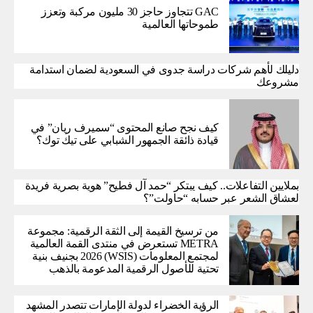
GAC تتجاوز حاجز 30 مليون مركبة وتعزز
طموحاتها العالمية
دليلك لأهم شركات دراسة جدوى في السعودية لضمان استدامة
مشروعك
كيف نجح صانع المحتوى “سميرف ريان” في
قيادة ذائقة الجمهور الشبابي على تيك توك؟
بملايين التفاعلات.. كيف يبتكر “حمد آل فطيح” هوية بصرية فريدة
لعشاق الشعر عبر حسابه “حاولت”؟
من ترسيخ القيمة إلى الثقة الرقمية: مجموعة
METRA تستعرض في منتدى القمة العالمية
لمجتمع المعلومات (WSIS) 2026 بجنيف بنية
تحتية للأصول الرقمية المدعومة بالذهب
الرؤية الخضراء لدولة الإمارات تتصدر المشهد