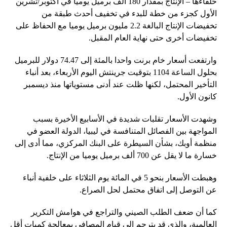
حلفاءها – الإنتاج بمقدار 180 ألف برميل يوميا في أكتوبر/تشرين
الأول كجزء من خطة للبدء في تخفيف أحدث طبقة من
تخفيضات الإنتاج البالغة 2.2 مليون برميل يوميا مع الحفاظ على
تخفيضات أخرى حتى نهاية العام المقبل.
وارتفعت أسعار خام برنت واحدا بالمئة إلى 74.47 دولار للبرميل
بحلول الساعة 1104 بتوقيت جرينتش اليوم الأربعاء، بعد أنباء
التأخير المحتمل، لكنها ظلت عند أدنى مستوياتها منذ ديسمبر
كانون الأول.
وشهدت الأسعار تقلبات شديدة في الأسابيع الأخيرة بسبب
المواجهة بين الفصائل المتنافسة في ليبيا، الدولة العضو في
منظمة أوبك، بشأن السيطرة على البنك المركزي، مما أدى إلى
خسارة ما لا يقل عن 700 ألف برميل يوميا من الإنتاج.
وهبطت الأسعار بنحو 5 في المائة يوم الثلاثاء على خلفية أنباء
عن التوصل إلى اتفاق محتمل لحل الصراع.
كما أن ضعف الطلب الصيني والتراجع في هوامش التكرير
العالمية، والذي قد يترجم إلى قيام المصافي بمعالجة كميات أقل