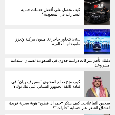
كيف تحصل على أفضل خدمات حماية
السيارات في السعودية؟
GAC تتجاوز حاجز 30 مليون مركبة وتعزز
طموحاتها العالمية
دليلك لأهم شركات دراسة جدوى في السعودية لضمان استدامة
مشروعك
كيف نجح صانع المحتوى “سميرف ريان” في
قيادة ذائقة الجمهور الشبابي على تيك توك؟
بملايين التفاعلات.. كيف يبتكر “حمد آل فطيح” هوية بصرية فريدة
لعشاق الشعر عبر حسابه “حاولت”؟