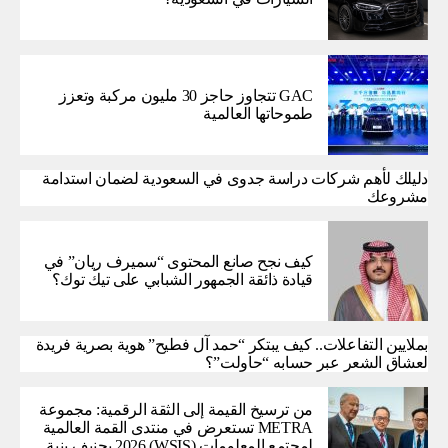
GAC تتجاوز حاجز 30 مليون مركبة وتعزز
طموحاتها العالمية
دليلك لأهم شركات دراسة جدوى في السعودية لضمان استدامة
مشروعك
كيف نجح صانع المحتوى “سميرف ريان” في
قيادة ذائقة الجمهور الشبابي على تيك توك؟
بملايين التفاعلات.. كيف يبتكر “حمد آل فطيح” هوية بصرية فريدة
لعشاق الشعر عبر حسابه “حاولت”؟
من ترسيخ القيمة إلى الثقة الرقمية: مجموعة
METRA تستعرض في منتدى القمة العالمية
لمجتمع المعلومات (WSIS) 2026 بجنيف بنية