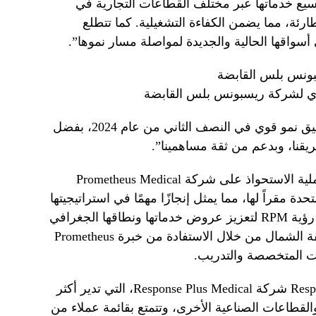
ارجها. وتتطلع RPM إلى توسيع خدماتها عبر مختلف القطاعات التجارية في
ارئة، مما يضمن الكفاءة التشغيلية. كما تتطلع
سواقها الحالية والجديدة لمواصلة مسار نموها”.
فيذي لشركة ريسبونس بلس القابضة
وأضاف راغافان: “نحن واثقون من تحقيق نمو قوي في النصف الثاني من عام 2024، بفضل
يقنا، وبدعم من ثقة مساهمينا”.
في أبريل 2024، أكملت RPM بنجاح عملية الاستحواذ على شركة Prometheus Medical
لكة المتحدة مقراً لها، مما يمثل إنجازًا مهمًا في استراتيجيتها
للتوسع العالمي. يتماشى الاستحواذ مع رؤية RPM لتعزيز عروض خدماتها ونطاقها الجغرافي
في جميع أنحاء المملكة المتحدة ومنطقة الشمال من خلال الاستفادة من خبرة Prometheus
ات المتخصصة والتدريب.
تشمل شركة Response Plus Holding PJSC شركة Response Plus Medical، التي تدير أكثر
از والقطاعات الصناعية الأخرى، وتتمتع بقائمة عملاء من