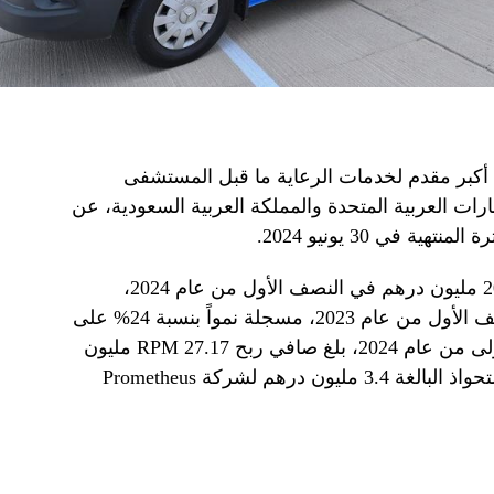
كبر مقدم لخدمات الرعاية ما قبل المستشفى
رات العربية المتحدة والمملكة العربية السعودية، عن
ية في 30 يونيو 2024.
وارتفعت إيرادات المجموعة إلى 209.88 مليون درهم في النصف الأول من عام 2024،
مقارنة بـ 168.77 مليون درهم في النصف الأول من عام 2023، مسجلة نمواً بنسبة 24% على
أساس سنوي. وخلال الأشهر الستة الأولى من عام 2024، بلغ صافي ربح RPM 27.17 مليون
درهم بعد خصم الضرائب وتكاليف الاستحواذ البالغة 3.4 مليون درهم لشركة Prometheus