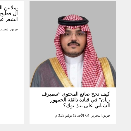
بملايين ا
آل فطيح”
الشعر عب
فريق التحرير
كيف نجح صانع المحتوى “سميرف
ريان” في قيادة ذائقة الجمهور
الشبابي على تيك توك؟
فريق التحرير
الأحد 12 يوليو 3:29 م