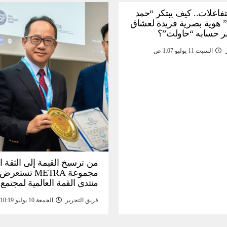
لتفاعلات.. كيف يبتكر “حمد
 هوية بصرية فريدة لعشاق
ر حسابه “حاولت”؟
السبت 11 يوليو 1:07 ص
من ترسيخ القيمة إلى الثقة ا
مجموعة METRA تست
منتدى القمة العالمية لمجتمع
المعلومات (
فريق التحرير
الجمعة 10 يوليو 10:19 م
تحتية للأصول الرقمية المدع
بالذهب