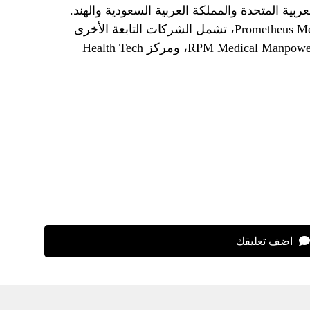
ربية المتحدة والمملكة العربية السعودية والهند.
وبصرف النظر عن Prometheus Medical International، تشمل الشركات التابعة الأخرى
للمجموعة عيادة OccuMed، وRPM Medical Manpower Supply، ومركز Health Tech
اضف تعليقك