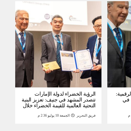
لرقمية:
الرؤية الخضراء لدولة الإمارات
عرض في
تتصدر المشهد في جنيف: تعزيز البنية
التحتية العالمية للقيمة الخضراء خلال
WSIS) 2026 بجنيف بنية
منتدى القمة العالمية لمجتمع
فريق التحرير
الجمعة 10 يوليو 2:36 م
ومة
المعلومات WSIS 2026 وقمة “الذكاء
الاصطناعي من أجل الخير” 2026