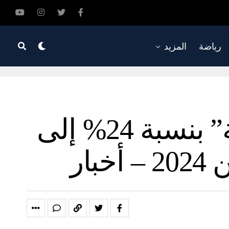
رياضة
المزيد
ارتفاع إيرادات “ريسبونس بلس القابضة” بنسبة 24% إلى