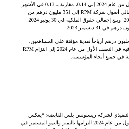
وارتفعت ربحية السهم في النصف الأول من عام 2024 إلى 0.14، مقارنة بـ 0.13 في الأشهر
الستة الأولى من عام 2023. وارتفع إجمالي أصول شركة RPM إلى 351 مليون درهم من
298.18 مليون درهم في 31 ديسمبر 2023. وبلغ إجمالي حقوق الملكية في 30 يونيو 2024
ا أعلن مجلس الإدارة عن توزيع 15 مليون درهم أرباحاً نقدية مؤقتة على المساهمين.
ويعود النمو في الإيرادات والأرباح الصافية في النصف الأول من عام 2024 إلى التزام RPM
جية في جميع أنحاء المؤسسة.
 التنفيذي لشركة ريسبونس بلس القابضة: “يعكس
الأداء القوي للمجموعة خلال النصف الأول من عام 2024 التزامها بالتميز والنمو المستمر في