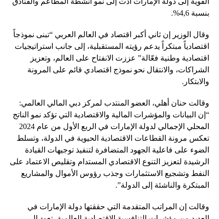
القوية إلى دولة الإمارات أدت إلى نمو أنشطة المطاعم والفنادق
بنسبة 4,6%.
وقال الوزير إن ثاني أكبر اقتصاد في العالم العربي “تبنى نموذجاً
اقتصادياً مبتكراً يدعم رؤيته المستقبلية، إلى جانب استراتيجيات
اقتصادية وطنية فعّالة” عززت الانفتاح على العالم، وتعزيز
الشراكات، والانتقال نحو نموذج اقتصادي قائم على المرونة
والابتكار.
وقالت حنان أهلي، العضو المنتدب لمركز دبي المالي العالمي:
“إن البيانات والمؤشرات المالية والاقتصادية التي تؤكد نمو الناتج
المحلي الإجمالي لدولة الإمارات في الربع الأول من عام 2024
تعكس مرونة القطاعات الاقتصادية الحيوية في الدولة، وتسلط
الضوء على فاعلية الجهود المتضافرة لتنفيذ توجيهات القيادة
الرشيدة لتعزيز التنوع الاقتصادي المستدام وتقليص الاعتماد على
النفط وتشجيع الاستثمارات وجذب رؤوس الأموال والمشاريع
المبتكرة والناشئة إلى الدولة”.
وقالت إن المراتب المتقدمة التي حققتها دولة الإمارات في
العديد من مؤشرات التنافسية الاقتصادية العالمية، تعود إلى