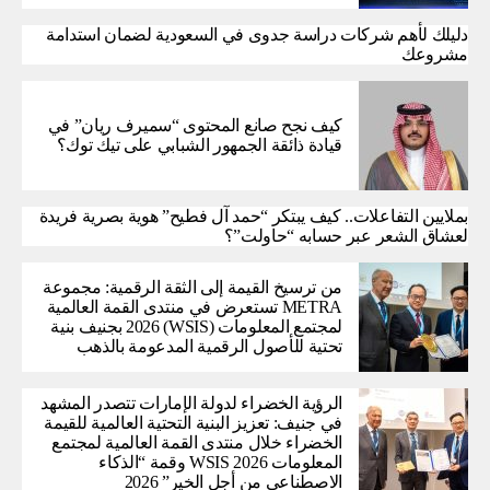
دليلك لأهم شركات دراسة جدوى في السعودية لضمان استدامة
مشروعك
كيف نجح صانع المحتوى “سميرف ريان” في
قيادة ذائقة الجمهور الشبابي على تيك توك؟
بملايين التفاعلات.. كيف يبتكر “حمد آل فطيح” هوية بصرية فريدة
لعشاق الشعر عبر حسابه “حاولت”؟
من ترسيخ القيمة إلى الثقة الرقمية: مجموعة
METRA تستعرض في منتدى القمة العالمية
لمجتمع المعلومات (WSIS) 2026 بجنيف بنية
تحتية للأصول الرقمية المدعومة بالذهب
الرؤية الخضراء لدولة الإمارات تتصدر المشهد
في جنيف: تعزيز البنية التحتية العالمية للقيمة
الخضراء خلال منتدى القمة العالمية لمجتمع
المعلومات WSIS 2026 وقمة “الذكاء
الاصطناعي من أجل الخير” 2026