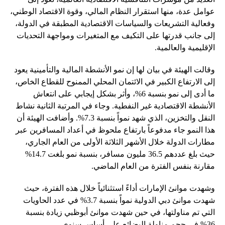
عوامل عدة، منها استقرار النظام المالي، وقوة الاقتصاد الوطني،
وفعالية التشريعات والسياسات الاقتصادية المطبقة في الدولة،
إلى جانب قدرتها على التكيف مع المتغيرات ومواجهة التحديات
الإقليمية والعالمية.
وقالت الهيئة في بيان لها إن نمو الأنشطة المالية والتأمينية يعود
إلى الارتفاع الكبير في الائتمان المحلي الممنوح للقطاع الخاص،
ما أدى إلى نمو بنسبة 6%، وأثر بشكل إيجابي على انتعاش
الأنشطة الاقتصادية غير النفطية. وجاء في المرتبة الثانية نشاط
النقل والتخزين، الذي شهد نمواً بنسبة 7.3%. وأضافت الهيئة أن
هذا النمو جاء مدفوعاً بارتفاع ملحوظ في أعداد المسافرين عبر
مطارات الدولة خلال الأشهر الثلاثة الأولى من العام الجاري،
حيث بلغ عددهم 36.5 مليون مسافر، بنسبة نمو بلغت 14.7%
مقارنة بنفس الفترة من العام الماضي.
وشهدت موانئ الإمارات أداءً استثنائياً خلال هذه الفترة، حيث
شهدت موانئ دبي الدولية نمواً بنسبة 3.7% في عدد الحاويات
التي تم مناولتها، في حين شهدت موانئ أبوظبي زيادة بنسبة
36% في حجم مناولة البضائع على أساس سنوي.