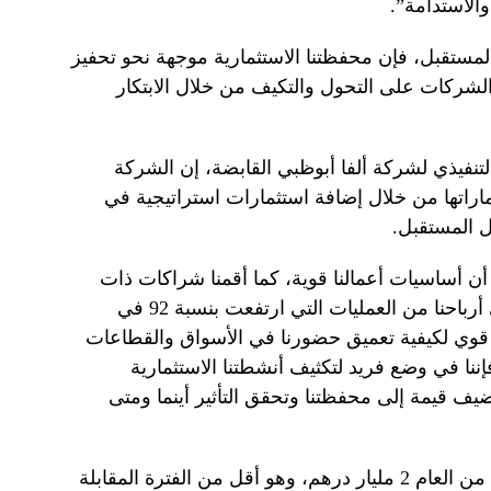
والاستدامة”.
لمستقبل، فإن محفظتنا الاستثمارية موجهة نحو تحفيز
لشركات على التحول والتكيف من خلال الابتكار
تنفيذي لشركة ألفا أبوظبي القابضة، إن الشركة
راتها من خلال إضافة استثمارات استراتيجية في
ل المستقبل.
أن أساسيات أعمالنا قوية، كما أقمنا شراكات ذات
مغزى واستغللنا فرصًا مثيرة. إن صافي أرباحنا من العمليات التي ارتفعت بنسبة 92 في
هو انعكاس قوي لكيفية تعميق حضورنا في الأسواق والقطاعات
 فإننا في وضع فريد لتكثيف أنشطتنا الاستثمارية
يف قيمة إلى محفظتنا وتحقق التأثير أينما ومتى
بلغ إجمالي المكاسب في النصف الأول من العام 2 مليار درهم، وهو أقل من الفترة المقابلة