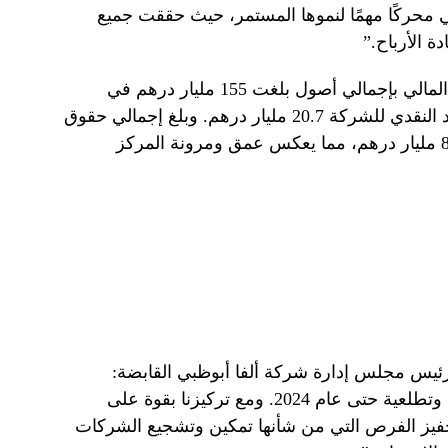
ي محركًا مهمًا لنموها المستمر، حيث حققت جميع
ة الأرباح.”
كما واصلت ألفا أبوظبي تعزيز رصيدها المالي بإجمالي أصول بلغت 155 مليار درهم في
النصف الأول من العام، بينما بلغ الرصيد النقدي للشركة 20.7 مليار درهم. وبلغ إجمالي حقوق
الملكية في النصف الأول من العام 81.2 مليار درهم، مما يعكس عمق ومرونة المركز
رئيس مجلس إدارة شركة ألفا أبوظبي القابضة:
“واصلت ألفا أبوظبي بناء محفظة مرنة وتطلعية حتى عام 2024. ومع تركيزنا بقوة على
فيز الفرص التي من شأنها تمكين وتشجيع الشركات