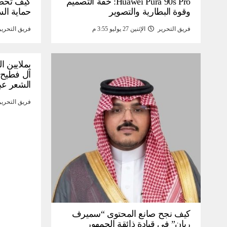
Huawei Pura 90s Pro: خفة التصميم
كيف تحص
وقوة البطارية والتصوير
حماية ال
فريق التحرير
الإثنين 27 يوليو 3:55 م
فريق التحرير
بملايين ا
آل فطيح”
الشعر عب
فريق التحرير
كيف نجح صانع المحتوى “سميرف
ريان” في قيادة ذائقة الجمهور