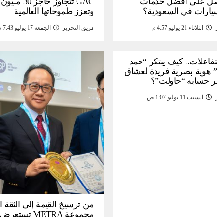
ل على أفضل خدمات
GAC تتجاوز حاجز 
سيارات في السعودية؟
وتعزز طموحاتها العالمية
الثلاثاء 21 يوليو 4:57 م
فريق التحرير
الجمعة 17 يوليو 7:43 م
لتفاعلات.. كيف يبتكر “حمد
 هوية بصرية فريدة لعشاق
ر حسابه “حاولت”؟
السبت 11 يوليو 1:07 ص
من ترسيخ القيمة إلى الثقة ا
مجموعة METRA تست