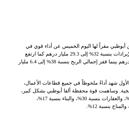
 أبوظبي مقراً لها اليوم الخميس عن أداء قوي في
النصف الأول من العام حيث ارتفعت الإيرادات بنسبة 32% إلى 29.3 مليار درهم كما ارتفع
صافي الربح بنسبة 92% إلى 5.1 مليار درهم بينما قفز إجمالي الربح بنسبة 38% إلى 6.4 مليار
لأول شهد أداءً ملحوظاً في جميع قطاعات الأعمال،
تيجية. وساهمت قوة محفظة ألفا أبوظبي بشكل كبير،
حيث ساهم القطاع الصناعي بنسبة 41%، والعقارات بنسبة 30%، والبناء بنسبة 17%،
مناخ بنسبة 12%.