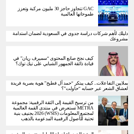
GAC تتجاوز حاجز 30 مليون مركبة وتعزز
طموحاتها العالمية
دليلك لأهم شركات دراسة جدوى في السعودية لضمان استدامة
مشروعك
كيف نجح صانع المحتوى “سميرف ريان” في
قيادة ذائقة الجمهور الشبابي على تيك توك؟
بملايين التفاعلات.. كيف يبتكر “حمد آل فطيح” هوية بصرية فريدة
لعشاق الشعر عبر حسابه “حاولت”؟
من ترسيخ القيمة إلى الثقة الرقمية: مجموعة
METRA تستعرض في منتدى القمة العالمية
لمجتمع المعلومات (WSIS) 2026 بجنيف بنية
تحتية للأصول الرقمية المدعومة بالذهب