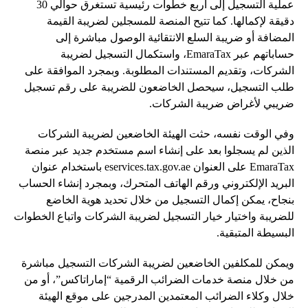
عملية التسجيل إلى أربع خطوات رئيسية تستغرق حوالي 30
دقيقة لإكمالها. كما تتيح المنصة للمسجلين لضريبة القيمة
المضافة أو ضريبة السلع الانتقائية الوصول مباشرة إلى
حساباتهم عبر EmaraTax، واستكمال التسجيل لضريبة
الشركات، وتقديم المستندات المطلوبة. وبمجرد الموافقة على
طلب التسجيل، سيحصل الخاضعون للضريبة على رقم تسجيل
ضريبي لأغراض ضريبة الشركات.
وفي الوقت نفسه، حثت الهيئة الخاضعين لضريبة الشركات
الذين لم يسجلوا بعد على إنشاء اسم مستخدم جديد عبر منصة
EmaraTax على العنوان eservices.tax.gov.ae باستخدام عنوان
البريد الإلكتروني ورقم الهاتف المتحرك، وبمجرد إنشاء الحساب
بنجاح، يمكن إكمال التسجيل من خلال تحديد هوية الخاضع
للضريبة واختيار خيار التسجيل لضريبة الشركات واتباع الخطوات
البسيطة المتبقية.
ويمكن للمكلفين الخاضعين لضريبة الشركات التسجيل مباشرة
من خلال منصة خدمات الضرائب الرقمية “إماراتاكس”، أو من
خلال وكلاء الضرائب المعتمدين المدرجين على موقع الهيئة