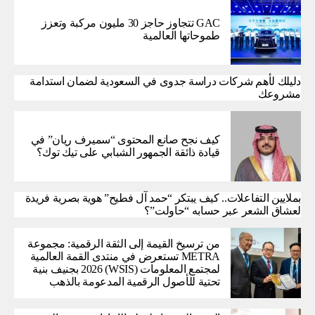
GAC تتجاوز حاجز 30 مليون مركبة وتعزز
طموحاتها العالمية
دليلك لأهم شركات دراسة جدوى في السعودية لضمان استدامة
مشروعك
كيف نجح صانع المحتوى “سميرف ريان” في
قيادة ذائقة الجمهور الشبابي على تيك توك؟
بملايين التفاعلات.. كيف يبتكر “حمد آل فطيح” هوية بصرية فريدة
لعشاق الشعر عبر حسابه “حاولت”؟
من ترسيخ القيمة إلى الثقة الرقمية: مجموعة
METRA تستعرض في منتدى القمة العالمية
لمجتمع المعلومات (WSIS) 2026 بجنيف بنية
تحتية للأصول الرقمية المدعومة بالذهب